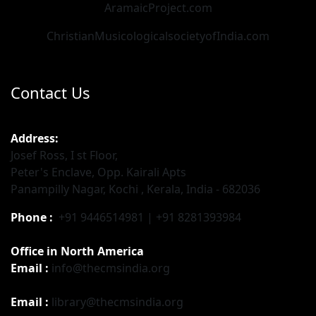
AramaicProject.com
ChristianMusicologicalsocietyofIndia.com
Contact Us
Address:
Josef Ross, I st Floor,
Peter's Enclave, Opp. Kairali Apts
Panampilly Nagar, Kochi , Kerala, India - 682036
Phone :
+91 9446514981 | +91 8281393984
Office in North America
Email :
info@thecmsindia.org
Email :
library@thecmsindia.org