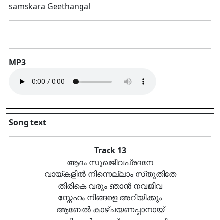
samskara Geethangal
MP3
Song text
Track 13
ആദം സുഖജീവപ്രദനേ
വായ്കളിൽ നിന്നെല്ലാം സ്‌തുതിതേ
തിരികെ വരും ഞാൻ നവജീവ
സ്നേഹം നിങ്ങളെ അറിയിക്കും
ആബേൽ കാഴ്ചയണപ്പാനായ്