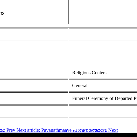
ിൻ
Religious Centers
General
Funeral Ceremony of Departed P
ണമേ
Prev
Next article: Pavanathmaave പാവനാത്മാവേ
Next