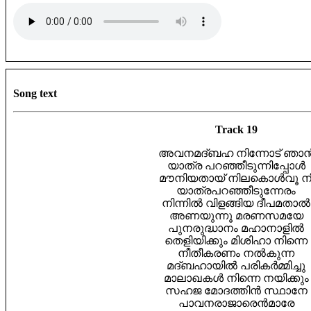
Song text
Track 19
അവനമദ്ബഹ നിന്നോട് ഞാ
യാത്ര പറഞ്ഞീടുന്നിപ്പോൾ
മൗനിയതായ് നിലകൊൾവൂ ന
യാത്രപറഞ്ഞീടുന്നേരം
നിന്നിൽ വിളങ്ങിയ ദീപമതാൽ
അണയുന്നൂ മരണസമയേ
പുനരുദ്ധാനം മഹാനാളിൽ
തെളിയിക്കും മിശിഹാ നിന്നെ
നീതീകരണം നൽകുന്ന
മദ്ബഹായിൽ പരികർമ്മിച്ചു
മാലാഖകൾ നിന്നെ നയിക്കും
സഹജ മോദത്തിൻ സ്ഥാനേ
പാവനരാജാരെൻമാരേ