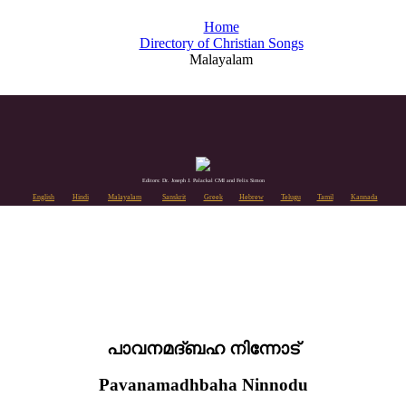
Home
Directory of Christian Songs
Malayalam
Editors: Dr. Joseph J. Palackal CMI and Felix Simon
English
Hindi
Malayalam
Sanskrit
Greek
Hebrew
Telugu
Tamil
Kannada
പാവനമദ്ബഹ നിന്നോട്
Pavanamadhbaha Ninnodu