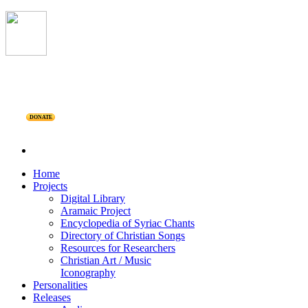
DONATE
Home
Projects
Digital Library
Aramaic Project
Encyclopedia of Syriac Chants
Directory of Christian Songs
Resources for Researchers
Christian Art / Music
Iconography
Personalities
Releases