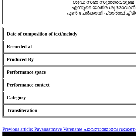
ശുദ്ധ സഭാ സുതരേവരുമെ
എന്നുടെ യാത്ര ശുഭമാവാൻ
എൻ പേർക്കായി പ്രാർത്ഥിച്ചീട
Date of composition of text/melody
Recorded at
Produced By
Performance space
Performance context
Category
Transliteration
Previous article: Pavanaatmave Varename പാവനാത്മാവേ വരേ