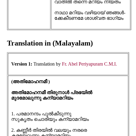
വാതിൽ തന്നെ മറിയം നിയതം
നാഥാ മറിയം വഴിയായ് ഞങ്ങൾ-
ക്കേകീടണമേ ശാശ്വത ഭാഗ്യം
Translation in (Malayalam)
Version 1:
Translation by
Fr. Abel Periyapuram C.M.I.
(അതിമോഹനമീ )
അതിമോഹനമീ തിരുനാൾ പ്രഭയിൽ
മുദമോലുന്നു കന്യാമറിയം
1. പരമാനന്ദം പുൽകീടുന്നു
സുകൃതം ചൊരിയും കന്യാമറിയം
2. കണ്ണീർ തിരയിൽ വലയും നരരെ
കരയേറ്റുന്നു കന്യാമറിയം