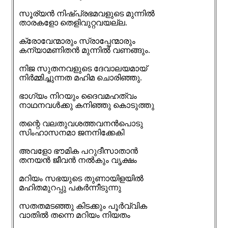
സൂര്യൻ നിഷ്പ്രഭമവളുടെ മുന്നിൽ
താരകളോ തെളിവുറ്റവയല്ല.
ക്രോവേന്മാരും സ്രാപ്പേന്മാരും
കന്യാമണിതൻ മുന്നിൽ വണങ്ങും.
നിജ സുതനവളുടെ ദേവാലയമായ്
നിർമ്മിച്ചുന്നത മഹിമ ചൊരിഞ്ഞു.
ഭാഗ്യം നിറയും ദൈവമഹത്വം
നാഥനവൾക്കു കനിഞ്ഞു കൊടുത്തു
തന്റെ വലതുവശത്തവനൻപൊടു
സിംഹാസനമാ ജനനിക്കേകി
അവളോ ഭൗമിക പറുദീസാതാൻ
തനയൻ ജീവൻ നൽകും വൃക്ഷം
മറിയം സഭയുടെ തുണായിളയിൽ
മഹിതമുറപ്പു പകർന്നീടുന്നു
സതതമടഞ്ഞു കിടക്കും പൂർവ്വിക
വാതിൽ തന്നെ മറിയം നിയതം