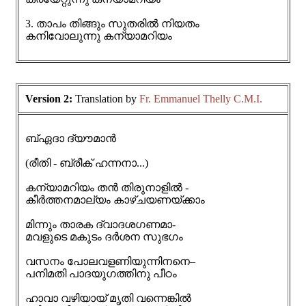
3. താപം തിങ്ങും സുതരിൽ നിയതം
കനിവോലുന്നു കന്യാമറിയം
Version 2:
Translation by
Fr. Emmanuel Thelly C.M.I.
ബ്ഏദാ ദ്‌യൗമാൻ
(രീതി - ബ്രീക് ഹന്നനാ...)
കന്യാമറിയം തൻ തിരുനാളിൽ -
കീർത്തനമാല്യം കാഴ്ചയണയ്ക്കാം
മിന്നും താരക ദ്വാദശഗണമാ-
മവളുടെ മകുടം ദർശന സുഭഗം
വസനം പോലവളണിയുന്നിനനെ–
പനിമതി പാദയുഗത്തിനു പീഠം
ഹാവാ വഴിയായ് മൃതി വന്നെങ്കിൽ