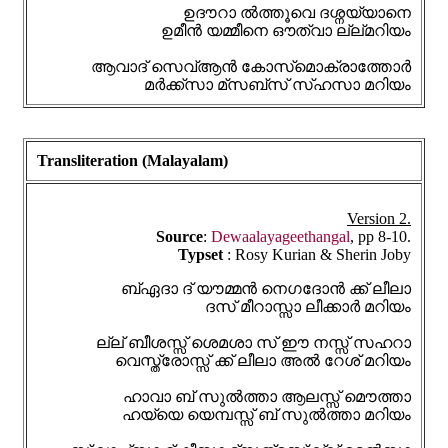
ഉദൗറാ ൽത്തൂവെ ദശ്നയ്യാനെ
ഉമീൻ യമ്മീനെ ഔത്വാ ല്ല്‌മറിയം
ആവാദ് സെവ്ആൻ കോസ്‌മൊക്രാത്തോർ
മർക്ക്സാ മ്‌സബ്സ് സ്‌ഹസാ മറിയം
Transliteration (Malayalam)
Version 2.
Source
:
Dewaalayageethangal
, pp 8-10.
Typset
: Rosy Kurian & Sherin Joby
ബ്ഏദാ ദ് യൗമ്മൻ നെഗദോൻ ക്ക് ലീലാ
ദസ് മീറാസ്സാ ലീക്കാർ മറിയം
ല്ല് ബീശസ്സ് ശെമശാ സ് ഈ നസ്സ് സഹറാ
വെസ്ത്രോസ്സ് ക്ക് ലീലാ അൽ റേശ് മറിയം
ഹാവാ ബ് സുൽത്താ ആലസ്സ് മൌത്താ
ഹയ്യെ യെമ്പസ്സ് ബ് സുൽത്താ മറിയം