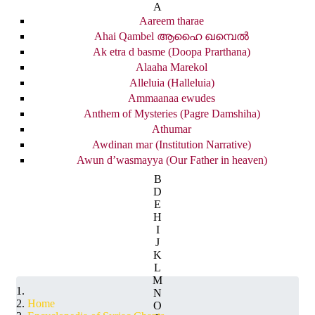
A
Aareem tharae
Ahai Qambel ആഹൈ ഖമ്പെൽ
Ak etra d basme (Doopa Prarthana)
Alaaha Marekol
Alleluia (Halleluia)
Ammaanaa ewudes
Anthem of Mysteries (Pagre Damshiha)
Athumar
Awdinan mar (Institution Narrative)
Awun d’wasmayya (Our Father in heaven)
B
D
E
H
I
J
K
L
M
N
Home
O