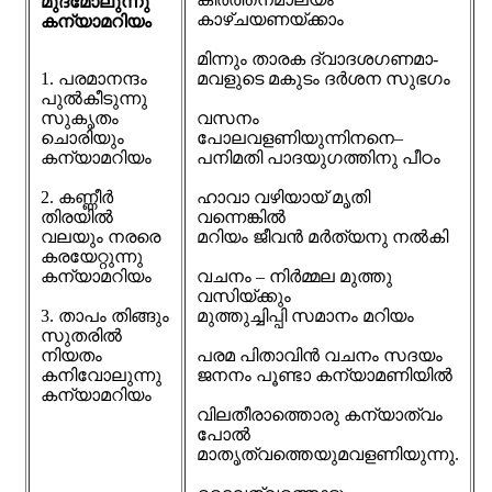
മുദമോലുന്നു
കാഴ്ചയണയ്ക്കാം
കന്യാമറിയം
മിന്നും താരക ദ്വാദശഗണമാ-
1. പരമാനന്ദം
മവളുടെ മകുടം ദർശന സുഭഗം
പുൽകീടുന്നു
സുകൃതം
വസനം
ചൊരിയും
പോലവളണിയുന്നിനനെ–
കന്യാമറിയം
പനിമതി പാദയുഗത്തിനു പീഠം
2. കണ്ണീർ
ഹാവാ വഴിയായ് മൃതി
തിരയിൽ
വന്നെങ്കിൽ
വലയും നരരെ
മറിയം ജീവൻ മർത്യനു നൽകി
കരയേറ്റുന്നു
കന്യാമറിയം
വചനം – നിർമ്മല മുത്തു
വസിയ്ക്കും
3. താപം തിങ്ങും
മുത്തുച്ചിപ്പി സമാനം മറിയം
സുതരിൽ
നിയതം
പരമ പിതാവിൻ വചനം സദയം
കനിവോലുന്നു
ജനനം പൂണ്ടാ കന്യാമണിയിൽ
കന്യാമറിയം
വിലതീരാത്തൊരു കന്യാത്വം
പോൽ
മാതൃത്വത്തെയുമവളണിയുന്നു.