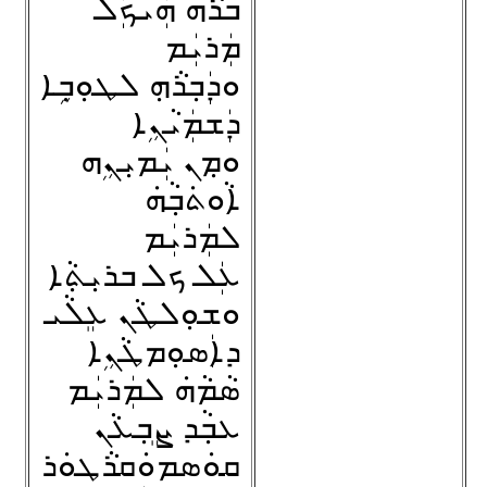
ܒܪܵܗ ܗܲܝܟܲܠ
ܡܲܪܝܲܡ
ܘܕܲܒ݂ܪܵܗ݂ ܠܛܘܼܒ݂ܹܐ
ܕܲܫܡܲܝܵܢܹܐ
ܘܡ݂ܢ ܝܲܡܝܼܢܹܗ
ܐܵܘܬ݁ܒ݂ܵܗ݁
ܠܡܲܪܝܲܡ
ܥܲܠ ܟܠ ܒܪܝܼܬ݂ܵܐ
ܘܫܘܼܠܛܵܢ ܥܸܠܵܝ
ܕܐܲܣܘܼܡܛܵܢܹܐ
ܣܵܡܵܗ݁ ܠܡܲܪܝܲܡ
ܥܒ݂ܵܕ ܨܸܒ݂ܥܵܢ
ܩܘܿܣܡܘܿܩܪܵܛܘܿܪ