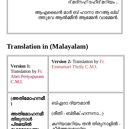
ദ് മദ്നഹ് ദഹീദ് മറിയം ..
ആഎലൈൻ മാർ ബ് ഹാനാ തറആ ല്ല്
ത്തുവേ ആൽമ്മീൻ ആമ്മേൻ വാമ്മേൻ.
Translation in (Malayalam)
Version 2:
Translation by
Fr.
Version 1:
Emmanuel Thelly C.M.I.
Translation by
Fr.
Abel Periyapuram
C.M.I.
(അതിമോഹനമീ
ബ്ഏദാ ദ്‌യൗമാൻ
)
(രീതി - ബ്രീക് ഹന്നനാ...)
അതിമോഹനമീ
തിരുനാൾ
കന്യാമറിയം തൻ തിരുനാളിൽ -
പ്രഭയിൽ
കീർത്തനമാല്യം