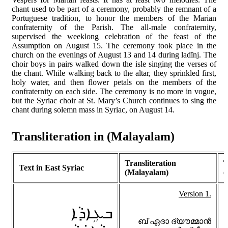
chant used to be part of a ceremony, probably the remnant of a
Portuguese tradition, to honor the members of the Marian
confraternity of the Parish. The all-male confraternity,
supervised the weeklong celebration of the feast of the
Assumption on August 15. The ceremony took place in the
church on the evenings of August 13 and 14 during ladīnj. The
choir boys in pairs walked down the isle singing the verses of
the chant. While walking back to the altar, they sprinkled first,
holy water, and then flower petals on the members of the
confraternity on each side. The ceremony is no more in vogue,
but the Syriac choir at St. Mary’s Church continues to sing the
chant during solemn mass in Syriac, on August 14.
Transliteration in (Malayalam)
Transliteration
T
Text in East Syriac
(Malayalam)
(
Version 1.
ܒܥܹܐܕܵܐ
ബ്‌ ഏദാ ദ്‌യൗമ്മാൻ