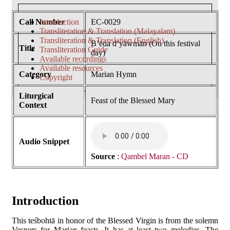
Call Number
Introduction
EC-0029
Transliteration & Translation (Malayalam)
Transliteration & Translation (English)
B’ēda d’yāwmān (On this festival
Title
Transliteration Guide
day)
Available recordings
Available resources
Category
Marian Hymn
Copyright
Liturgical
Feast of the Blessed Mary
Context
Audio Snippet
Source
:
Qambel Maran - CD
Introduction
This teśbohtā in honor of the Blessed Virgin is from the solemn
Vespers for Marian feasts. It has at least two melodies. The