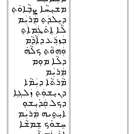
ܡܫܝܼܚܵܐ ܨܒ݂ܵܐܘܿܬ݂
ܕܝܸܠܕܲܬ݂ ܡܲܪܝܲܡ
ܠܵܐ ܐܸܬ݁ܛܲܡܐܲܬ݂
ܒܲܙܪܲܥ ܕܐܵܕܵܡ
ܘܲܗܘܵܬ݂ ܟܠܵܗ݁
ܕܠܵܐ ܡܘܼܡ
ܡܲܪܝܲܡ
ܡܵܪܬܵܐ ܕܝܲܡܵܐ
ܕܢܝܼܫܘܲܬ݂ ܙܲܠܓܹܐ
ܕܟܠ ܩܲܕ݁ܝܼܫܘܼ
ܐܝܼܬ݂ܹܝܗ ܡܲܪܝܲܡ
ܚܸܫܘܿܟ ܫܸܡܫܵܐ