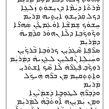
ܡܵܪܬܵܐ ܕܝܲܡܵܐ ܕܢܝܼܫܘܲܬ݂ ܙܲܠܓܹܐ
ܕܟܠ ܩܲܕ݁ܝܼܫܘܼ ܐܝܼܬ݂ܹܝܗ ܡܲܪܝܲܡ
ܚܸܫܘܿܟ ܫܸܡܫܵܐ ܐܘܿܥܲܡܛܵܢ ܣܲܗܪܵܐ
ܘܟܵܘܟ݁ܒܹܐ ܕܠܵܐ ܢܗܘܿܪ ܩܕܵܡܸܝܗ݁
ܕܡܲܪܝܲܡ
ܣܪܵܦܹܐ ܣܵܓܕ݁ܝܼܢ ܟܪܘܿܒܹܐ ܒܵܪܟ݁ܝܼܢ
ܘܚܲܝܠܹܐ ܢܵܦܠܝܼܢ ܠܥܹܢܹܝܗ݁ ܕܡܲܪܝܲܡ
ܪܘܼܟܵܒ݂ ܦܲܓܪܵܗ݁ ܠܵܐ ܣܵܟ ܐܸܫܬ݁ܪܝܼ
ܘܐܸܬ݂ܬ݂ܩܝܼܡ ܡ݂ܢ ܒܪܵܗ ܗܲܝܟܲܠ
ܡܲܪܝܲܡ
ܘܕܲܒ݂ܪܵܗ݂ ܠܛܘܼܒ݂ܹܐ ܕܲܫܡܲܝܵܢܹܐ
ܘܡ݂ܢ ܝܲܡܝܼܢܹܗ ܐܵܘܬ݁ܒ݂ܵܗ݁ ܠܡܲܪܝܲܡ