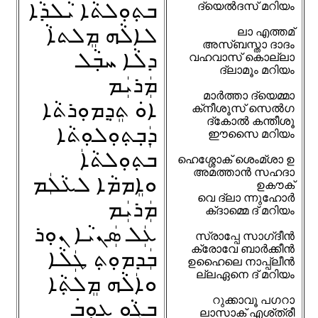
ܒܬ݂ܘܼܠܬܵܐ ܝܵܠܕܵܐ
ദ്‌യെൽദസ് മറിയം
ܠܐܠܵܗ ܡܸܠܬܐܵ
ലാ എത്തമ്‌
അസ്‌ബസ്താ ദാദം
ܕܠܵܐ ܚܒ݂ܵܠ
വഹവാസ് കൊല്ലാ
ദ്‌ലാമൂം മറിയം
ܡܲܪܝܲܡ
മാർത്താ ദ്‌യെമ്മാ
ܐܘܿ ܬܸܕ݂ܡܘܼܪܬܵܐ
ക്‌നീശൂസ് സെൽഗ
ദ്കോൽ കന്തീശൂ
ܕܲܒ݂ܬ݂ܘܼܠܘܼܬܵܐ
ഈസൈ മറിയം
ܒܬ݂ܘܼܠܬܵܐܲ
ഹെശ്ശോക് ശെംമ്ശാ ഉ
അമത്താൻ സഹദാ
ܘܐܸܡܡܵܐ ܠܥܵܠܲܡ
ഉകൗക്
വെ ദ്‌ലാ ന്നുഹോർ
ܡܲܪܝܲܡ
ക്‌ദാമ്മെ ദ് മറിയം
ܥܲܠ ܣܲܢܝܵܐ ܢܘܼܪ
സ്രാപ്പേ സാഗ്‌ദീൻ
ക്രോവേ ബാർക്കീൻ
ܒܲܕܡܘܼܬ݂ ܛܲܠܵܐ
ഉഹൈലെ നാപ്പ്ലീൻ
ല്ലഏനെ ദ് മറിയം
ܘܐܲܠܵܗ ܡܸܠܬ݂ܵܐ
റുക്കാവൂ പഗറാ
ܒܓܵܘ ܥܘܼܒ݁
ലാസാക് എശ്ത്രീ