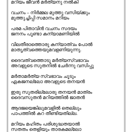
മറിയം ജീവൻ മർത്യനു നൽകി
വചനം – നിർമ്മല മുത്തു വസിയ്ക്കും
മുത്തുച്ചിപ്പി സമാനം മറിയം
പരമ പിതാവിൻ വചനം സദയം
ജനനം പൂണ്ടാ കന്യാമണിയിൽ
വിലതീരാത്തൊരു കന്യാത്വം പോൽ
മാതൃത്വത്തെയുമവളണിയുന്നു.
ദൈവത്വത്തൊടു മർത്യസ്വഭാവം
അവളുടെ സുതനിൽ ചേർന്നു വസിപ്പൂ
മർതാമർത്യ സ്വഭാവം ചൂടും
ഏകജനല്ലോ അവളുടെ തനയൻ
ഇരു സുതരില്ലോരു തനയൻ മാത്രം
ദൈവസുതൻ മറിയത്തിൽ ജാതൻ
ആദജയെങ്കിലുമവളിൽ തെല്ലും
പാപത്തിൽ കറ തീണ്ടിയതില്ല.
മറിയം മഹിതം പരിശുദ്ധതയാൽ
സതതം തെളിയും താരകമല്ലോ