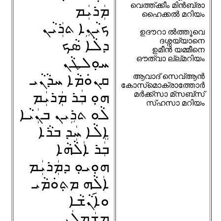
വെത്ത്ക്കീം മിൻബ്രാ
ܡܲܪܝܲܡ
ഹൈക്കൽ മറിയം
ܟܝܵܢܹܐ ܬܪܲܝܵܢ
ഉദൗറാ ൽത്തൂവെ
ദശ്നയ്യാനെ
ܕܠܵܐ ܣܵܟ
ഉമീൻ യമ്മീനെ
ܚܘܼܠܛܵܢ
ഔത്വാ ല്ല്‌മറിയം
ܩܢܘܿܡܵܐ ܚܕܵܢܵܝ
ആവാദ് സെവ്ആൻ
കോസ്‌മൊക്രാത്തോർ
ܗܘܼ ܒܲܪ ܡܲܪܝܲܡ
മർക്ക്സാ മ്‌സബ്സ്
സ്‌ഹസാ മറിയം
ܠܵܘ ܬܪܹܝܢ ܒܢܲܝܵܐ
ܐܸܠܵܐ ܚܲܕ ܒܪܵܐ
ܒܲܪ ܐܲܠܵܗܵܐ
ܗܘܼܝܘܼ ܕܡܲܪܝܲܡ
ܐܲܠܵܗ ܡܬ݂ܘܿܡܵܝ
ܘܐ݇ܢܵܫܵܐ
ܡܫܲܡܠܲܝ