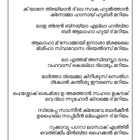
ക് യാനേ ത്രയ്യാൻ ദ് ലാ സാക ഹുൽത്താൻ
ക്‌നോമ്മാ ഹാനായ് ഹൂബർ മറിയം
ലാഉ ത്രേൻ ബ്‌നയ്യാ എല്ലാ ഹദ്ബ്രാ
ബർ ആലാഹാ ഹുയ് ദ് മറിയം
ആലാഹാ മ് സോമ്മായി ഉനാശാ മ്ശമലൈ
മ്ശീഹാ സ്‌വാവോസ ദ്‌യെൽദസ് മറിയം
ലാ എത്തമ്‌ അസ്‌ബസ്താ ദാദം
വഹവാസ് കൊല്ലാ ദ്‌ലാമൂം മറിയം
മാർത്താ ദ്‌യെമ്മാ ക്‌നീശൂസ് സെൽഗ
ദ്കോൽ കന്തീശൂ ഈസൈ മറിയം
ഹെശ്ശോക് ശെംമ്ശാ ഉ അമത്താൻ സഹദാ ഉകൗക്
വെ ദ്‌ലാ ന്നുഹോർ ക്‌ദാമ്മെ ദ് മറിയം
സ്രാപ്പേ സാഗ്‌ദീൻ ക്രോവേ ബാർക്കീൻ
ഉഹൈലെ നാപ്പ്ലീൻ ല്ലഏനെ ദ് മറിയം
റുക്കാവൂ പഗറാ ലാസാക് എശ്ത്രീ
വെത്ത്ക്കീം മിൻബ്രാ ഹൈക്കൽ മറിയം