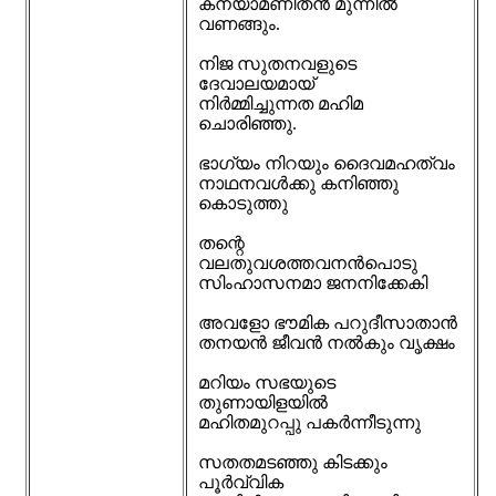
കന്യാമണിതൻ മുന്നിൽ
വണങ്ങും.
നിജ സുതനവളുടെ
ദേവാലയമായ്
നിർമ്മിച്ചുന്നത മഹിമ
ചൊരിഞ്ഞു.
ഭാഗ്യം നിറയും ദൈവമഹത്വം
നാഥനവൾക്കു കനിഞ്ഞു
കൊടുത്തു
തന്റെ
വലതുവശത്തവനൻപൊടു
സിംഹാസനമാ ജനനിക്കേകി
അവളോ ഭൗമിക പറുദീസാതാൻ
തനയൻ ജീവൻ നൽകും വൃക്ഷം
മറിയം സഭയുടെ
തുണായിളയിൽ
മഹിതമുറപ്പു പകർന്നീടുന്നു
സതതമടഞ്ഞു കിടക്കും
പൂർവ്വിക