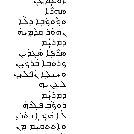
ܐܘܿܥܲܡܛܵܢ
ܣܲܗܪܵܐ
ܘܟܵܘܟ݁ܒܹܐ ܕܠܵܐ
ܢܗܘܿܪ ܩܕܵܡܸܝܗ݁
ܕܡܲܪܝܲܡ
ܣܪܵܦܹܐ ܣܵܓܕ݁ܝܼܢ
ܟܪܘܿܒܹܐ ܒܵܪܟ݁ܝܼܢ
ܘܚܲܝܠܹܐ ܢܵܦܠܝܼܢ
ܠܥܹܢܹܝܗ݁
ܕܡܲܪܝܲܡ
ܪܘܼܟܵܒ݂ ܦܲܓܪܵܗ݁
ܠܵܐ ܣܵܟ ܐܸܫܬ݁ܪܝܼ
ܘܐܸܬ݂ܬ݂ܩܝܼܡ ܡ݂ܢ