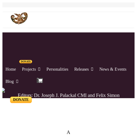
DONATE
Home
Projects
Personalities
Releases
News & Events
Blog
Editors: Dr. Joseph J. Palackal CMI and Felix Simon
DONATE
List of Syriac Chants
A