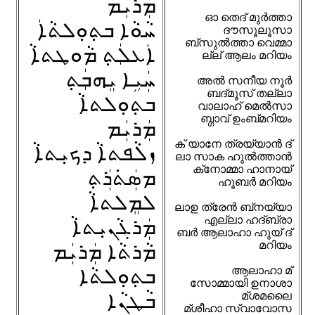
ܡܲܪܝܲܡ
ഓ തെദ് മുർത്താ
ܚܵܘܵܐ ܒܬ݂ܘܼܠܬܵܐܲ
ദൗസൂലൂസാ
ബ്സുൽത്താ വെമ്മാ
ܐܲܥܠܲܬ݂ ܡܵܘܛܬܐܵ
ല്ല് ആലം മറിയം
ܚܲܝܹܐ ܝܸܗܒܲܬ݂
അൽ സനീയ നൂർ
ബദ്മൂസ് തല്ലാ
ܒܬ݂ܘܼܠܬܐܵ
വാലാഹ് മെൽസാ
ബ്ഗാവ് ഉംബ്‌മറിയം
ܡܲܪܝܲܡ
ക് യാനേ ത്രയ്യാൻ ദ്
ܙܠܵܦܬܐܵ ܕܟܝܼܬܐܵ
ലാ സാക ഹുൽത്താൻ
ക്‌നോമ്മാ ഹാനായ്
ܡܣܲܬ݁ܪܲܬ݂
ഹൂബർ മറിയം
ܠܡܸܠܬܐܵ
ലാഉ ത്രേൻ ബ്‌നയ്യാ
എല്ലാ ഹദ്ബ്രാ
ܡܲܪܓܵܢܝܼܬܐܵ
ബർ ആലാഹാ ഹുയ് ദ്
മറിയം
ܡܵܪܬܵܐ ܡܲܪܝܲܡ
ܒܬ݂ܘܼܠܬܵܐ
ആലാഹാ മ്
സോമ്മായി ഉനാശാ
ܒܵܛܢܵܐ
മ്ശമലൈ
മ്ശീഹാ സ്‌വാവോസ