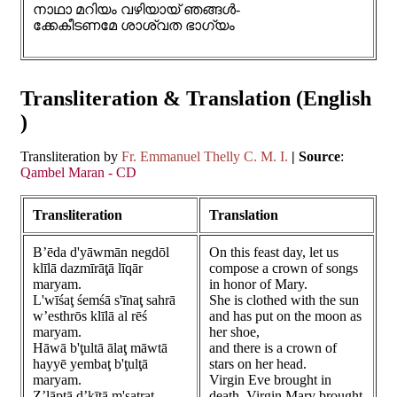
നാഥാ മറിയം വഴിയായ് ഞങ്ങൾ-
ക്കേകീടണമേ ശാശ്വത ഭാഗ്യം
Transliteration & Translation (English
)
Transliteration by
Fr. Emmanuel Thelly C. M. I.
| Source
:
Qambel Maran - CD
Transliteration
Translation
B’ēda d'yāwmān negdōl
On this feast day, let us
klīlā dazmīrāţā līqār
compose a crown of songs
maryam.
in honor of Mary.
L'wīśaţ śemśā s'īnaţ sahrā
She is clothed with the sun
w’esthrōs klīlā al rēś
and has put on the moon as
maryam.
her shoe,
Hāwā b'ţultā ālaţ māwtā
and there is a crown of
hayyē yembaţ b'ţulţā
stars on her head.
maryam.
Virgin Eve brought in
Z’lāpţā d’kīţā m'satraţ
death, Virgin Mary brought