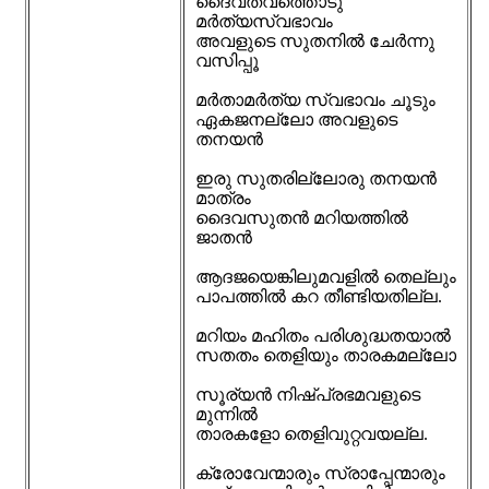
ദൈവത്വത്തൊടു
മർത്യസ്വഭാവം
അവളുടെ സുതനിൽ ചേർന്നു
വസിപ്പൂ
മർതാമർത്യ സ്വഭാവം ചൂടും
ഏകജനല്ലോ അവളുടെ
തനയൻ
ഇരു സുതരില്ലോരു തനയൻ
മാത്രം
ദൈവസുതൻ മറിയത്തിൽ
ജാതൻ
ആദജയെങ്കിലുമവളിൽ തെല്ലും
പാപത്തിൽ കറ തീണ്ടിയതില്ല.
മറിയം മഹിതം പരിശുദ്ധതയാൽ
സതതം തെളിയും താരകമല്ലോ
സൂര്യൻ നിഷ്പ്രഭമവളുടെ
മുന്നിൽ
താരകളോ തെളിവുറ്റവയല്ല.
ക്രോവേന്മാരും സ്രാപ്പേന്മാരും