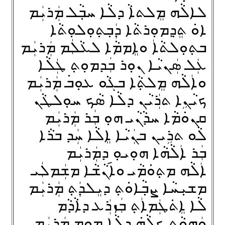
ܠܐܠܵܗ ܡܸܠܬܐܵ ܕܠܵܐ ܚܒ݂ܵܠ ܡܲܪܝܲܡ
ܐܘܿ ܬܸܕ݂ܡܘܼܪܬܵܐ ܕܲܒ݂ܬ݂ܘܼܠܘܼܬܵܐ
ܒܬ݂ܘܼܠܬܵܐܲ ܘܐܸܡܡܵܐ ܠܥܵܠܲܡ ܡܲܪܝܲܡ
ܥܲܠ ܣܲܢܝܵܐ ܢܘܼܪ ܒܲܕܡܘܼܬ݂ ܛܲܠܵܐ
ܘܐܲܠܵܗ ܡܸܠܬ݂ܵܐ ܒܓܵܘ ܥܘܼܒ݁ ܡܲܪܝܲܡ
ܟܝܵܢܹܐ ܬܪܲܝܵܢ ܕܠܵܐ ܣܵܟ ܚܘܼܠܛܵܢ
ܩܢܘܿܡܵܐ ܚܕܵܢܵܝ ܗܘܼ ܒܲܪ ܡܲܪܝܲܡ
ܠܵܘ ܬܪܹܝܢ ܒܢܲܝܵܐ ܐܸܠܵܐ ܚܲܕ ܒܪܵܐ
ܒܲܪ ܐܲܠܵܗܵܐ ܗܘܼܝܘܼ ܕܡܲܪܝܲܡ
ܐܲܠܵܗ ܡܬ݂ܘܿܡܵܝ ܘܐ݇ܢܵܫܵܐ ܡܫܲܡܠܲܝ
ܡܫܝܼܚܵܐ ܨܒ݂ܵܐܘܿܬ݂ ܕܝܸܠܕܲܬ݂ ܡܲܪܝܲܡ
ܠܵܐ ܐܸܬ݁ܛܲܡܐܲܬ݂ ܒܲܙܪܲܥ ܕܐܵܕܵܡ
ܘܲܗܘܵܬ݂ ܟܠܵܗ݁ ܕܠܵܐ ܡܘܼܡ ܡܲܪܝܲܡ