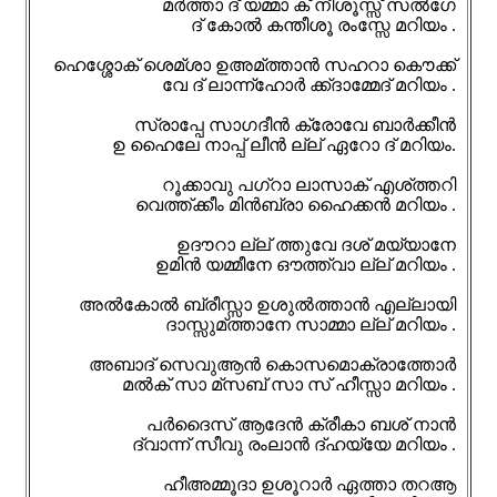
മർത്താ ദ് യമ്മാ ക് നീശൂസ്സ് സൽഗേ
ദ് കോൽ കന്തീശൂ രംസ്സേ മറിയം .
ഹെശ്ശോക് ശെമ്ശാ ഉഅമ്ത്താൻ സഹറാ കൌക്ക്
വേ ദ് ലാന്ന്ഹോർ ക്ക്ദാമ്മേദ് മറിയം .
സ്രാപ്പേ സാഗദീൻ ക്രോവേ ബാർക്കീൻ
ഉ ഹൈലേ നാപ്പ് ലീൻ ല്ല് ഏറോ ദ് മറിയം.
റൂക്കാവു പഗ്റാ ലാസാക് എശ്ത്തറി
വെത്ത്ക്കീം മിൻബ്രാ ഹൈക്കൻ മറിയം .
ഉദൗറാ ല്ല് ത്തുവേ ദശ് മയ്യാനേ
ഉമിൻ യമ്മീനേ ഔത്ത്വാ ല്ല് മറിയം .
അൽകോൽ ബ്രീസ്സാ ഉശുൽത്താൻ എല്ലായി
ദാസ്സുമ്ത്താനേ സാമ്മാ ല്ല് മറിയം .
അബാദ് സെവുആൻ കൊസമൊക്രാത്തോർ
മൽക് സാ മ്സബ് സാ സ് ഹീസ്സാ മറിയം .
പർദൈസ് ആദേൻ ക്രീകാ ബശ് നാൻ
ദ്വാന്ന് സീവു രംലാൻ ദ്ഹയ്യേ മറിയം .
ഹീഅമ്മൂദാ ഉശൂറാർ ഏത്താ തറആ