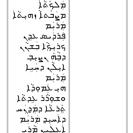
ܡܲܠܟ݁ܬܵܐܲ
ܡܨܲܒ݁ܬܐܵ ܙܗܝܼܬܵܐܲ
ܡܲܪܝܲܡ
ܦܲܪܕܲܝܣ ܥܕܸܢ
ܟܪܝܼܟ݂ܵܐ ܒܲܫܢܵܢ
ܕܒ݂ܵܗ݁ ܢܨܝܼܒ݂
ܐܝܼܠܵܢ ܕܚܲܝܹܐ
ܡܲܪܝܲܡ
ܗܝܼ ܥܲܡܘܼܕܵܐ
ܘܫܘܼܪܵܪ ܥܹܕܬܵܐ
ܬܸ݁ܪܥܵܐ ܕܡܲܕ݂ܢܲܚ
ܕܐܲܚܝܼܕ݂ ܡܲܪܝܲܡ
ܐܲܥܸܠܲܝܢ ܡܵܪܝ