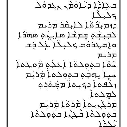
ܒܥܹܐܕܵܐ ܕܝܵܐܘܿܡܵܢ ܢܸܓܕܘܿܠ
ܟܠܝܼܠܵܐ
ܕܲܙܡܝܼܪܵܬܵܐ ܠܐܝܼܩܵܪ ܡܲܪܝܲܡ
ܠܒ݂ܝܼܫܲܬ݂ ܫܸܡܫܵܐ ܣܐܝܼܢܲܬ݂ ܣܲܗܪܵܐ
ܘܐܸܣܛܪܘܿܣ ܟܠܝܼܠܵܐ ܥܲܠ ܪܹܫ
ܡܲܪܝܲܡ
ܚܵܘܵܐ ܒܬ݂ܘܼܠܬܵܐܲ ܐܲܥܠܲܬ݂ ܡܵܘܛܬܐܵ
ܚܲܝܹܐ ܝܸܗܒܲܬ݂ ܒܬ݂ܘܼܠܬܐܵ ܡܲܪܝܲܡ
ܙܠܵܦܬܐܵ ܕܟܝܼܬܐܵ ܡܣܲܬ݁ܪܲܬ݂
ܠܡܸܠܬܐܵ
ܡܲܪܓܵܢܝܼܬܐܵ ܡܵܪܬܵܐ ܡܲܪܝܲܡ
ܒܬ݂ܘܼܠܬܵܐ ܒܵܛܢܵܐ ܒܬ݂ܘܼܠܬܵܐ
ܝܵܠܕܵܐ