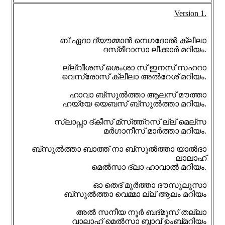
Version 1.
ബ്‌ ഏദാ ദ്‌യൗമ്മാൻ നെഗദോൽ ക്ലീലാ
ദസ്‌മീറാസാ ലീക്കാർ മറിയം.
ല്ല്‌വീശസ് ശെംശാ സ് ഇനസ് സഹറാ
വെസ്രോസ് ക്ലീലാ അ‌ൽറേശ് മറിയം.
ഹാവാ ബ്‌സുൽത്താ ആലസ് മൗത്താ
ഹയ്യേ യെബസ് ബ്‌സുൽത്താ മറിയം.
സ്ലാപ്സാ ദ്‌കീസ് മ്സ്‌ത്ത്റസ് ല്ല് മെല്‌സ
മർഗാനീസ് മാർത്താ മറിയം.
ബ്സുൽത്താ ബാത്ത് നാ ബ്‌സുൽത്താ യാൽദാ
ലാലാഹ്
മെൽസാ ദ്‌ലാ ഹാവാൽ മറിയം.
ഓ തെദ് മുർത്താ ദൗസൂലൂസാ
ബ്സുൽത്താ വെമ്മാ ല്ല് ആലം മറിയം
അൽ സനീയ നൂർ ബദ്മൂസ് തല്ലാ
വാലാഹ് മെൽസാ ബ്ഗാവ് ഉംബ്‌മറിയം