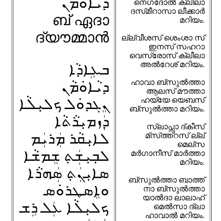
ܕܝܵܐܘܿܡܵܢ
നെഗദോൽ ക്ലീലാ
ദസ്‌മീറാസാ ലീക്കാർ
ബ്‌ ഏദാ
മറിയം.
ദ്‌യൗമ്മാൻ
ല്ല്‌വീശസ് ശെംശാ സ്
ഇനസ് സഹറാ
വെസ്രോസ് ക്ലീലാ
അ‌ൽറേശ് മറിയം.
ܒܥܹܐܕܵܐ
ഹാവാ ബ്‌സുൽത്താ
ܕܝܵܐܘܿܡܵܢ
ആലസ് മൗത്താ
ܢܸܓܕܘܿܠ ܟܠܝܼܠܵܐ
ഹയ്യേ യെബസ്
ബ്‌സുൽത്താ മറിയം.
ܕܲܙܡܝܼܪܵܬܵܐ
സ്ലാപ്സാ ദ്‌കീസ്
ܠܐܝܼܩܵܪ ܡܲܪܝܲܡ
മ്സ്‌ത്ത്റസ് ല്ല്
മെല്‌സ
ܠܒ݂ܝܼܫܲܬ݂ ܫܸܡܫܵܐ
മർഗാനീസ് മാർത്താ
മറിയം.
ܣܐܝܼܢܲܬ݂ ܣܲܗܪܵܐ
ബ്സുൽത്താ ബാത്ത്
ܘܐܸܣܛܪܘܿܣ
നാ ബ്‌സുൽത്താ
യാൽദാ ലാലാഹ്
ܟܠܝܼܠܵܐ ܥܲܠ ܪܹܫ
മെൽസാ ദ്‌ലാ
ഹാവാൽ മറിയം.