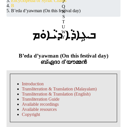
Encyclopedia of Syriac Chants
P
B
Q
B’eda d’yawman (On this festival day)
R
S
T
U
ܒܥܹܐܕܵܐ ܕܝܵܐܘܿܡ
W
Y
B’eda d’yawman (On this festival day)
ബ്ഏദാ ദ് യൗമ്മൻ
Introduction
Transliteration & Translation (Malayalam)
Transliteration & Translation (English)
Transliteration Guide
Available recordings
Available resources
Copyright