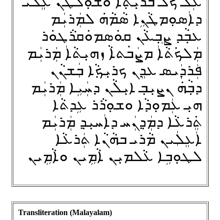
ܥܲܠ ܟܠ ܒܪܝܼܬ݂ܵܐ ܘܫܘܼܠܛܵܢ ܥܸܠܵܝ
ܕܐܲܣܘܼܡܛܵܢܹܐ ܣܵܡܵܗ݁ ܠܡܲܪܝܲܡ
ܥܒ݂ܵܕ ܨܸܒ݂ܥܵܢ ܩܘܿܣܡܘܿܩܪܵܛܘܿܪ
ܡܲܠܟ݁ܬܵܐܲ ܡܨܲܒ݁ܬܐܵ ܙܗܝܼܬܵܐܲ ܡܲܪܝܲܡ
ܦܲܪܕܲܝܣ ܥܕܸܢ ܟܪܝܼܟ݂ܵܐ ܒܲܫܢܵܢ
ܕܒ݂ܵܗ݁ ܢܨܝܼܒ݂ ܐܝܼܠܵܢ ܕܚܲܝܹܐ ܡܲܪܝܲܡ
ܗܝܼ ܥܲܡܘܼܕܵܐ ܘܫܘܼܪܵܪ ܥܹܕܬܵܐ
ܬܸ݁ܪܥܵܐ ܕܡܲܕ݂ܢܲܚ ܕܐܲܚܝܼܕ݂ ܡܲܪܝܲܡ
ܐܲܥܸܠܲܝܢ ܡܵܪܝ ܒܗܵܢܵܐ ܬܲܪܥܵܐ
ܠܛܘܼܒܹܐ ܥܵܠܡܝܼܢ ܐܵܡܹܝܢ ܘܐܵܡܹܝܢ
Transliteration (Malayalam)