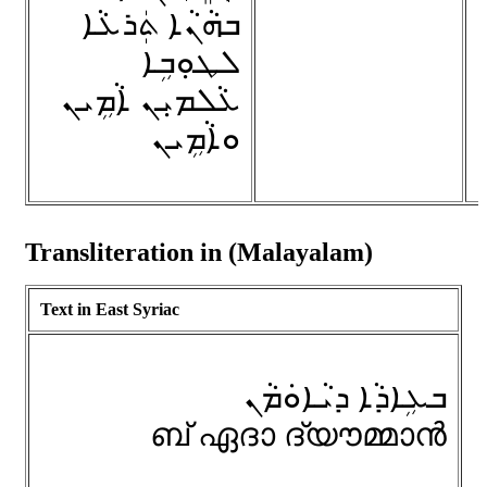
ܒܗܵܢܵܐ ܬܲܪܥܵܐ
ܠܛܘܼܒܹܐ
ܥܵܠܡܝܼܢ ܐܵܡܹܝܢ
ܘܐܵܡܹܝܢ
Transliteration in (Malayalam)
Text in East Syriac
ܒܥܹܐܕܵܐ ܕܝܵܐܘܿܡܵܢ
ബ്‌ ഏദാ ദ്‌യൗമ്മാൻ