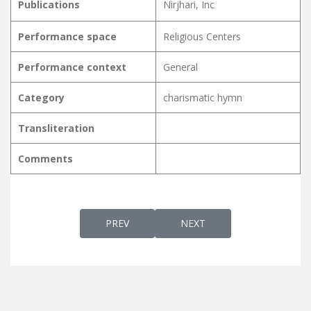
Publications
Nirjhari, Inc
Performance space
Religious Centers
Performance context
General
Category
charismatic hymn
Transliteration
Comments
PREVIOUS ARTICLE: KARTHAAVE KRODHAGN
NEXT ARTICLE: KARTHAAV
PREV
NEXT