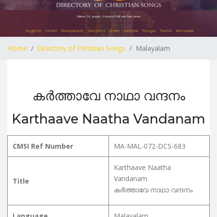
Editors: Dr. Joseph J. Palackal CMI and Felix Simon
English
Hindi
Malayalam
Sanskrit
Greek
Hebrew
Telugu
Tamil
Kannada
Home
Directory of Christian Songs
Malayalam
കർത്താവേ നാഥാ വന്ദനം
Karthaave Naatha Vandanam
CMSI Ref Number
MA-MAL-072-DCS-683
Karthaave Naatha
Vandanam
Title
കർത്താവേ നാഥാ വന്ദനം
Language
Malayalam