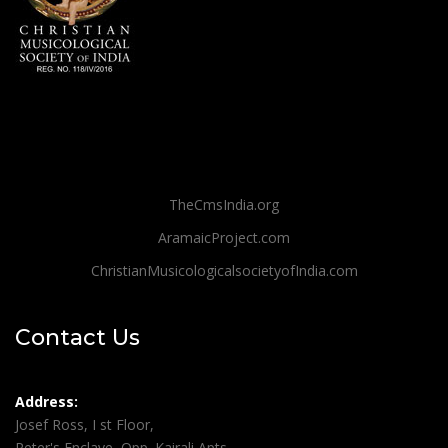
TheCmsIndia.org
AramaicProject.com
ChristianMusicologicalsocietyofIndia.com
Contact Us
Address:
Josef Ross, I st Floor,
Peter's Enclave, Opp. Kairali Apts