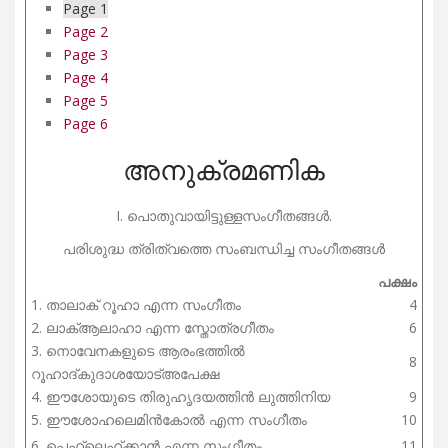
Page 1
Page 2
Page 3
Page 4
Page 5
Page 6
അനുക്രമണിക
I. പൊതുവായിട്ടുള്ളസംഗീതങ്ങൾ.
പരിശുദ്ധ ത്രിത്വത്തെ സംബന്ധിച്ച സംഗീതങ്ങൾ
പക്ഷം
1. താലാക് റൂഹാ എന്ന സംഗീതം
4
2. ലാക്ആലാഹാ എന്ന സ്തോത്രഗീതം
6
3. നൊവേനകളുടെ ആരംഭത്തിൽ
8
റൂഹാദ്കുദാശയോട്അപേക്ഷ
4. ഈശോയുടെ തിരുഹൃദയത്തിൻ ലുത്തിനിയ
9
5. ഈശോഹലെമിൻകോൽ എന്ന സംഗീതം
10
6. പെഹ്‌ലെഹ്ക്കാൻ എന്ന സംഗീതം
11