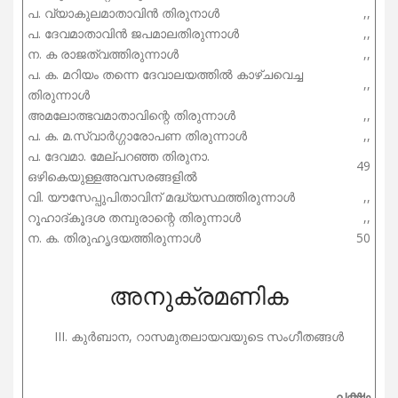
പ. വ്യാകുലമാതാവിൻ തിരുനാൾ
,,
പ. ദേവമാതാവിൻ ജപമാലതിരുന്നാൾ
,,
ന. ക രാജത്വത്തിരുന്നാൾ
,,
പ. ക. മറിയം തന്നെ ദേവാലയത്തിൽ കാഴ്ചവെച്ച
,,
തിരുന്നാൾ
അമലോത്ഭവമാതാവിന്റെ തിരുന്നാൾ
,,
പ. ക. മ.സ്വാർഗ്ഗാരോപണ തിരുന്നാൾ
,,
പ. ദേവമാ. മേല്പറഞ്ഞ തിരുനാ.
49
ഒഴികെയുള്ളഅവസരങ്ങളിൽ
വി. യൗസേപ്പുപിതാവിന് മദ്ധ്യസ്ഥത്തിരുന്നാൾ
,,
റൂഹാദ്കൂദശ തമ്പുരാന്റെ തിരുന്നാൾ
,,
ന. ക. തിരുഹൃദയത്തിരുന്നാൾ
50
അനുക്രമണിക
III. കുർബാന, റാസമുതലായവയുടെ സംഗീതങ്ങൾ
പക്ഷം