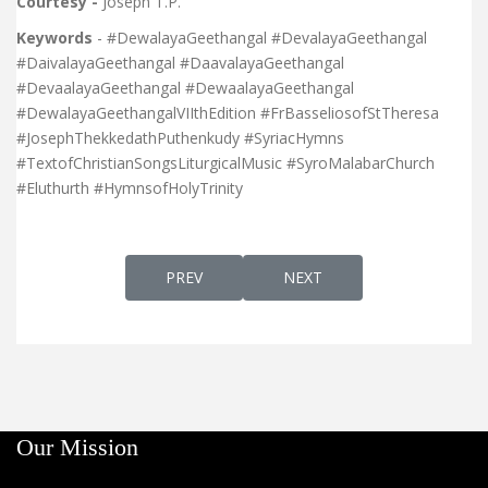
Courtesy -
Joseph T.P.
Keywords
- #DewalayaGeethangal #DevalayaGeethangal
#DaivalayaGeethangal #DaavalayaGeethangal
#DevaalayaGeethangal #DewaalayaGeethangal
#DewalayaGeethangalVIIthEdition #FrBasseliosofStTheresa
#JosephThekkedathPuthenkudy #SyriacHymns
#TextofChristianSongsLiturgicalMusic #SyroMalabarChurch
#Eluthurth #HymnsofHolyTrinity
PREVIOUS ARTICLE: DEWAALYA GEETHANG
NEXT ARTICLE: MARRIAGE 
PREV
NEXT
Our Mission