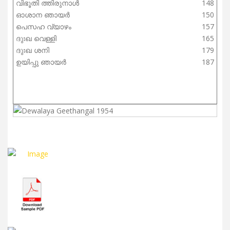
വിഭൂതി ത്തിരുനാൾ
148
ഓശാന ഞായർ
150
പെസഹ വ്യാഴം
157
ദുഃഖ വെള്ളി
165
ദുഃഖ ശനി
179
ഉയിപ്പു ഞായർ
187