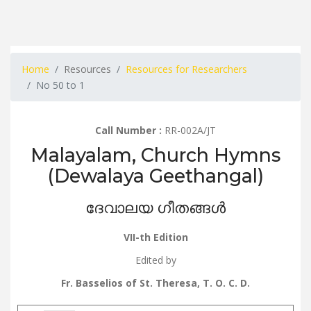
Home
Resources
Resources for Researchers
No 50 to 1
Call Number :
RR-002A/JT
Malayalam, Church Hymns
(Dewalaya Geethangal)
ദേവാലയ ഗീതങ്ങൾ
VII-th Edition
Edited by
Fr. Basselios of St. Theresa, T. O. C. D.