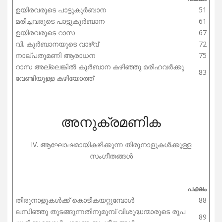
ഉയിരവരുടെ പാട്ടുകുർബാന
51
മരിച്ചവരുടെ പാട്ടുകുർബാന
61
ഉയിരവരുടെ റാസ
67
വി. കുർബാനയുടെ വാഴ്‌വ്
72
നാല്പതുമണി ആരാധന
75
റാസ അല്ലെങ്കിൽ കുർബാന കഴിഞ്ഞു മരിഹവർക്കു
83
വേണ്ടിയുള്ള കഴിയോത്ത്
അനുക്രമണിക
IV. ആഘോഷമായികഴിക്കുന്ന തിരുനാളുകൾക്കുള്ള
സംഗീതങ്ങൾ
പക്ഷം
തിരുനാളുകൾക്ക് കൊടികയറ്റുമ്പോൾ
88
ലസിഞ്ഞു തുടങ്ങുന്നതിനുമുമ്പ് വിശുദ്ധന്മാരുടെ രൂപ
89