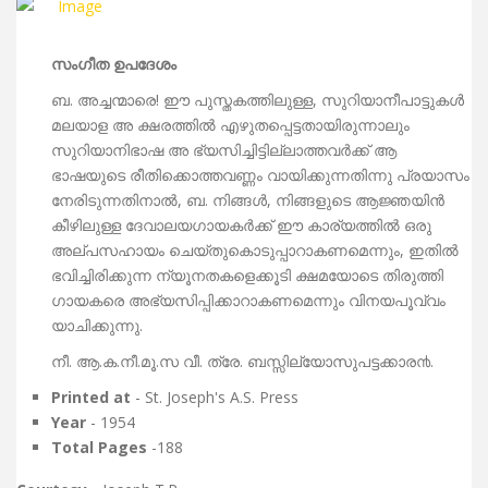
സംഗീത ഉപദേശം
ബ. അച്ചന്മാരെ! ഈ പുസ്തകത്തിലുള്ള, സുറിയാനീപാട്ടുകൾ
മലയാള അ ക്ഷരത്തില്‍ എഴുതപ്പെട്ടതായിരുന്നാലും
സുറിയാനിഭാഷ അ ഭ്യസിച്ചിട്ടില്ലാത്തവർക്ക് ആ
ഭാഷയുടെ രീതിക്കൊത്തവണ്ണം വായിക്കുന്നതിന്നു പ്രയാസം
നേരിടുന്നതിനാല്‍, ബ. നിങ്ങൾ, നിങ്ങളുടെ ആജ്ഞയിൻ
കീഴിലുള്ള ദേവാലയഗായകർക്ക് ഈ കാര്യത്തിൽ ഒരു
അല്പസഹായം ചെയ്തുകൊടുപ്പാറാകണമെന്നും, ഇതില്‍
ഭവിച്ചിരിക്കുന്ന ന്യൂനതകളെക്കൂടി ക്ഷമയോടെ തിരുത്തി
ഗായകരെ അഭ്യസിപ്പിക്കാറാകണമെന്നും വിനയപൂവ്വം
യാചിക്കുന്നു.
നീ. ആ.ക.നീ.മൂ.സ വീ. ത്രേ. ബസ്സില്യോസുപട്ടക്കാര൯.
Printed at
- St. Joseph's A.S. Press
Year
- 1954
Total Pages
-188