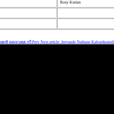
Rosy Kurian
രകാശമെൻ ദൈവമേ നീ
Prev
Next article: Jeevande Nathane Kalvari