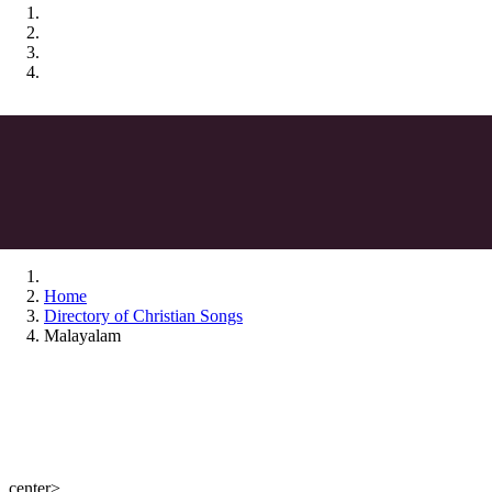
Home
Directory of Christian Songs
Malayalam
center>