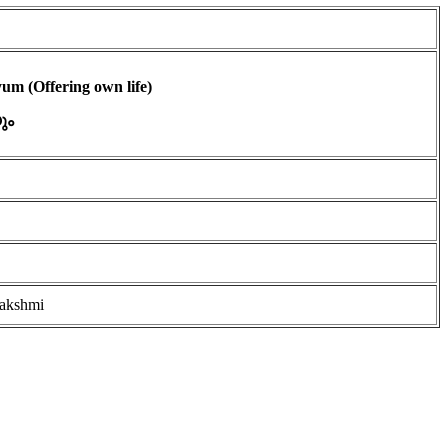
m (Offering own life)
ും
akshmi