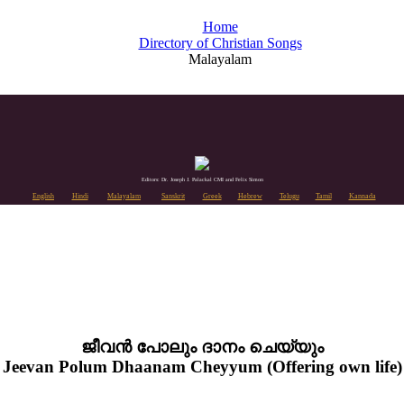
Home
Directory of Christian Songs
Malayalam
Editors: Dr. Joseph J. Palackal CMI and Felix Simon
English
Hindi
Malayalam
Sanskrit
Greek
Hebrew
Telugu
Tamil
Kannada
ജീവൻ പോലും ദാനം ചെയ്യും
Jeevan Polum Dhaanam Cheyyum (Offering own life)