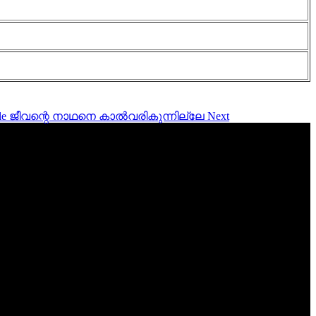
kunnille ജീവന്റെ നാഥനെ കാൽവരികുന്നില്ലേ
Next