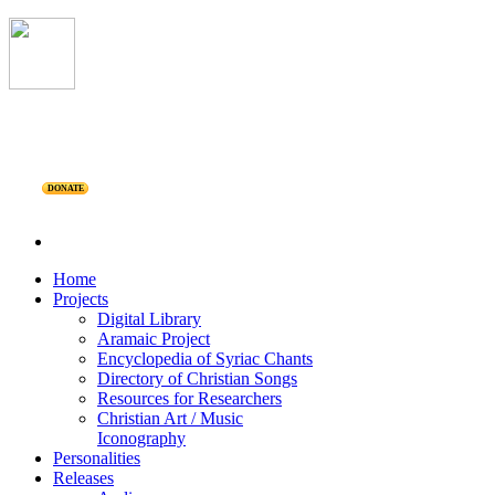
DONATE
Home
Projects
Digital Library
Aramaic Project
Encyclopedia of Syriac Chants
Directory of Christian Songs
Resources for Researchers
Christian Art / Music
Iconography
Personalities
Releases