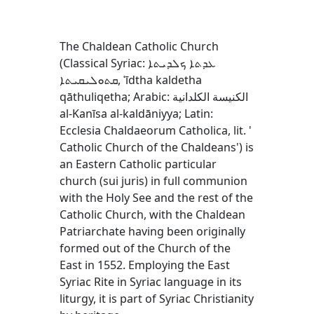
The Chaldean Catholic Church
(Classical Syriac: ܥܕܬܐ ܟܠܕܝܬܐ
ܩܬܘܠܝܩܝܬܐ‎, ʿīdtha kaldetha
qāthuliqetha; Arabic: الكنيسة الكلدانية
al-Kanīsa al-kaldāniyya; Latin:
Ecclesia Chaldaeorum Catholica, lit. '
Catholic Church of the Chaldeans') is
an Eastern Catholic particular
church (sui juris) in full communion
with the Holy See and the rest of the
Catholic Church, with the Chaldean
Patriarchate having been originally
formed out of the Church of the
East in 1552. Employing the East
Syriac Rite in Syriac language in its
liturgy, it is part of Syriac Christianity