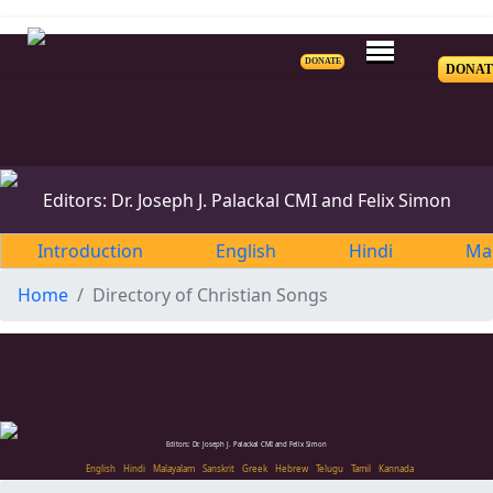
DONATE
DONAT
Editors: Dr. Joseph J. Palackal CMI and Felix Simon
Introduction
English
Hindi
Ma
Home
Directory of Christian Songs
Editors: Dr. Joseph J. Palackal CMI and Felix Simon
English
Hindi
Malayalam
Sanskrit
Greek
Hebrew
Telugu
Tamil
Kannada