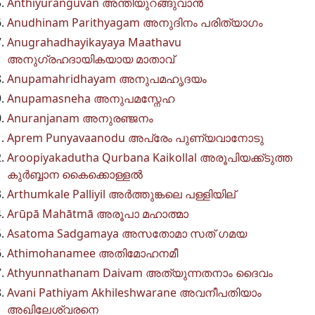
Anthiyuranguvan അന്തിയുറങ്ങുവാൻ
Anudhinam Parithyagam അനുദിനം പരിത്യാഗം
Anugrahadhayikayaya Maathavu
അനുഗ്രഹദായികയായ മാതാവ്
Anupamahridhayam അനുപമഹൃദയം
Anupamasneha അനുപമസ്നേഹ
Anuranjanam അനുരഞ്ജനം
Aprem Punyavaanodu അപ്രേം പുണ്യവാനോടു
Aroopiyakadutha Qurbana Kaikollal അരൂപിയക്ക്ടുത്ത
കുർബ്ബാന കൈക്കൊള്ളൽ
Arthumkale Palliyil അര്‍ത്തുങ്കലെ പള്ളിയില്
Arūpā Mahātmā അരൂപാ മഹാത്മാ
Asatoma Sadgamaya അസതോമാ സത് ഗമയ
Athimohanamee അതിമോഹനമീ
Athyunnathanam Daivam അത്യുന്നതനാം ദൈവം
Avani Pathiyam Akhileshwarane അവനീപതിയാം
അഖിലേശ്വരനെ