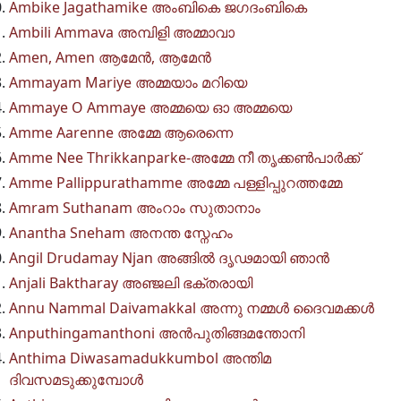
Ambike Jagathamike അംബികെ ജഗദംബികെ
Ambili Ammava അമ്പിളി അമ്മാവാ
Amen, Amen ആമേൻ, ആമേൻ
Ammayam Mariye അമ്മയാം മറിയെ
Ammaye O Ammaye അമ്മയെ ഓ അമ്മയെ
Amme Aarenne അമ്മേ ആരെന്നെ
Amme Nee Thrikkanparke-അമ്മേ നീ തൃക്കൺപാർക്ക്
Amme Pallippurathamme അമ്മേ പള്ളിപ്പുറത്തമ്മേ
Amram Suthanam അംറാം സുതാനാം
Anantha Sneham അനന്ത സ്നേഹം
Angil Drudamay Njan അങ്ങിൽ ദൃഢമായി ഞാൻ
Anjali Baktharay അഞ്ജലി ഭക്തരായി
Annu Nammal Daivamakkal അന്നു നമ്മൾ ദൈവമക്കൾ
Anputhingamanthoni അൻപുതിങ്ങമന്തോനി
Anthima Diwasamadukkumbol അന്തിമ
ദിവസമടുക്കുമ്പോള്‍