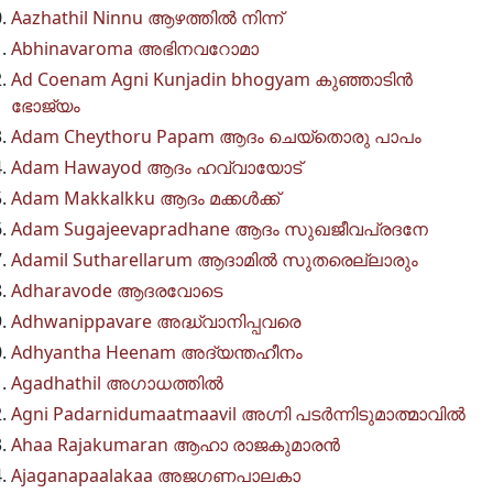
Aazhathil Ninnu ആഴത്തിൽ നിന്ന്
Abhinavaroma അഭിനവറോമാ
Ad Coenam Agni Kunjadin bhogyam കുഞ്ഞാടിൻ
ഭോജ്യം
Adam Cheythoru Papam ആദം ചെയ്തൊരു പാപം
Adam Hawayod ആദം ഹവ്വായോട്
Adam Makkalkku ആദം മക്കൾക്ക്
Adam Sugajeevapradhane ആദം സുഖജീവപ്രദനേ
Adamil Sutharellarum ആദാമിൽ സുതരെല്ലാരും
Adharavode ആദരവോടെ
Adhwanippavare അദ്ധ്വാനിപ്പവരെ
Adhyantha Heenam അദ്യന്തഹീനം
Agadhathil അഗാധത്തിൽ
Agni Padarnidumaatmaavil അഗ്നി പടർന്നിടുമാത്മാവിൽ
Ahaa Rajakumaran ആഹാ രാജകുമാരൻ
Ajaganapaalakaa അജഗണപാലകാ