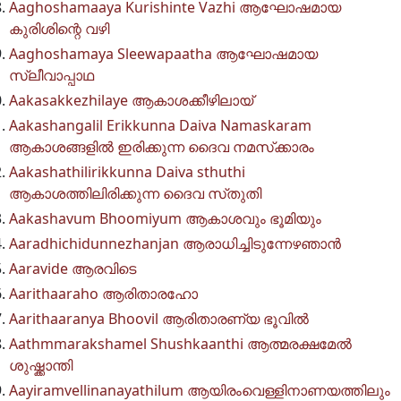
Aaghoshamaaya Kurishinte Vazhi ആഘോഷമായ
കുരിശിന്റെ വഴി
Aaghoshamaya Sleewapaatha ആഘോഷമായ
സ്ലീവാപ്പാഥ
Aakasakkezhilaye ആകാശക്കീഴിലായ്
Aakashangalil Erikkunna Daiva Namaskaram
ആകാശങ്ങളിൽ ഇരിക്കുന്ന ദൈവ നമസ്‌ക്കാരം
Aakashathilirikkunna Daiva sthuthi
ആകാശത്തിലിരിക്കുന്ന ദൈവ സ്‌തുതി
Aakashavum Bhoomiyum ആകാശവും ഭൂമിയും
Aaradhichidunnezhanjan ആരാധിച്ചിടുന്നേഴഞാൻ
Aaravide ആരവിടെ
Aarithaaraho ആരിതാരഹോ
Aarithaaranya Bhoovil ആരിതാരണ്യ ഭൂവിൽ
Aathmmarakshamel Shushkaanthi ആത്മരക്ഷമേൽ
ശുഷ്ക്കാന്തി
Aayiramvellinanayathilum ആയിരംവെള്ളിനാണയത്തിലും