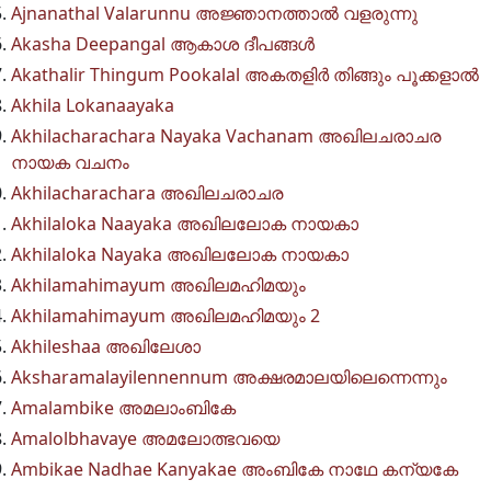
Ajnanathal Valarunnu അജ്ഞാനത്താൽ വളരുന്നു
Akasha Deepangal ആകാശ ദീപങ്ങൾ
Akathalir Thingum Pookalal അകതളിർ തിങ്ങും പൂക്കളാൽ
Akhila Lokanaayaka
Akhilacharachara Nayaka Vachanam അഖിലചരാചര
നായക വചനം
Akhilacharachara അഖിലചരാചര
Akhilaloka Naayaka അഖിലലോക നായകാ
Akhilaloka Nayaka അഖിലലോക നായകാ
Akhilamahimayum അഖിലമഹിമയും
Akhilamahimayum അഖിലമഹിമയും 2
Akhileshaa അഖിലേശാ
Aksharamalayilennennum അക്ഷരമാലയിലെന്നെന്നും
Amalambike അമലാംബികേ
Amalolbhavaye അമലോത്ഭവയെ
Ambikae Nadhae Kanyakae അംബികേ നാഥേ കന്യകേ