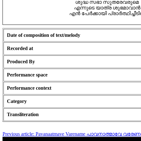
ശുദ്ധ സഭാ സുതരേവരുമെ
എന്നുടെ യാത്ര ശുഭമാവാൻ
എൻ പേർക്കായി പ്രാർത്ഥിച്ചീട
Date of composition of text/melody
Recorded at
Produced By
Performance space
Performance context
Category
Transliteration
Previous article: Pavanaatmave Varename പാവനാത്മാവേ വരേ