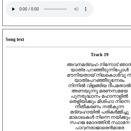
Song text
Track 19
അവനമദ്ബഹ നിന്നോട് ഞാ
യാത്ര പറഞ്ഞീടുന്നിപ്പോൾ
മൗനിയതായ് നിലകൊൾവൂ ന
യാത്രപറഞ്ഞീടുന്നേരം
നിന്നിൽ വിളങ്ങിയ ദീപമതാൽ
അണയുന്നൂ മരണസമയേ
പുനരുദ്ധാനം മഹാനാളിൽ
തെളിയിക്കും മിശിഹാ നിന്നെ
നീതീകരണം നൽകുന്ന
മദ്ബഹായിൽ പരികർമ്മിച്ചു
മാലാഖകൾ നിന്നെ നയിക്കും
സഹജ മോദത്തിൻ സ്ഥാനേ
പാവനരാജാരെൻമാരേ