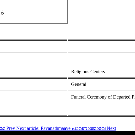
ിൻ
Religious Centers
General
Funeral Ceremony of Departed P
ണമേ
Prev
Next article: Pavanathmaave പാവനാത്മാവേ
Next