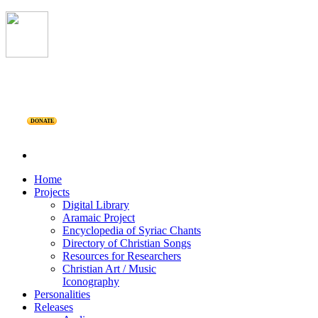
DONATE
Home
Projects
Digital Library
Aramaic Project
Encyclopedia of Syriac Chants
Directory of Christian Songs
Resources for Researchers
Christian Art / Music
Iconography
Personalities
Releases