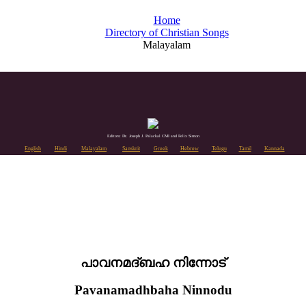
Home
Directory of Christian Songs
Malayalam
Editors: Dr. Joseph J. Palackal CMI and Felix Simon
English
Hindi
Malayalam
Sanskrit
Greek
Hebrew
Telugu
Tamil
Kannada
പാവനമദ്ബഹ നിന്നോട്
Pavanamadhbaha Ninnodu