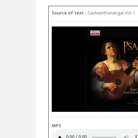
Source of text
- Sankeerthanangal-Vol-1
MP3