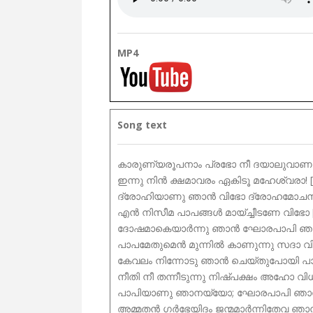
MP4
Song text
കാരുണ്യരൂപനാം പ്രഭോ നീ ദയാലുവാണല
ഇന്നു നിൻ ക്ഷമാവരം ഏകിടൂ മഹേശ്വരാ! [
ദ്രോഹിയാണു ഞാൻ വിഭോ ദ്രോഹമോചന
എൻ നിസീമ പാപങ്ങൾ മായ്ച്ചീടണേ വിഭോ [
ദോഷമാകെയാർന്നു ഞാൻ ഘോരപാപി ഞ
പാപമേതുമെൻ മുന്നിൽ കാണുന്നു സദാ വി
കേവലം നിന്നോടു ഞാൻ ചെയ്തുപോയി പ
നീതി നീ തന്നീടുന്നു നിഷ്പക്ഷം അഹോ വിധ
പാപിയാണു ഞാനയ്യോ; ഘോരപാപി ഞാ
അമ്മതൻ ഗർഭേയിദം ജന്മമാർന്നിതേവ ഞ