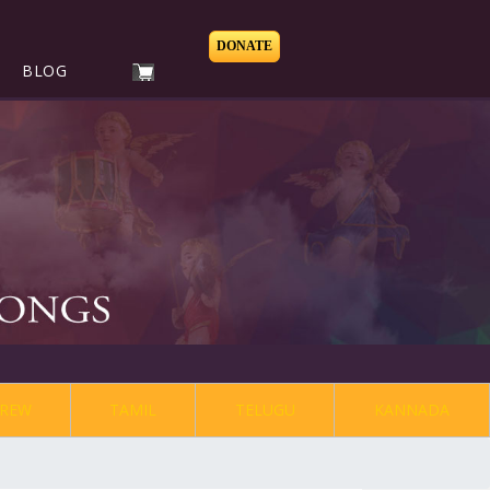
DONATE
BLOG
REW
TAMIL
TELUGU
KANNADA