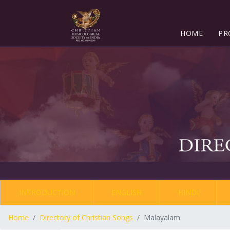
HOME
PR
INTRODUCTION
ENGLISH
HINDI
Home
Directory of Christian Songs
Malayalam