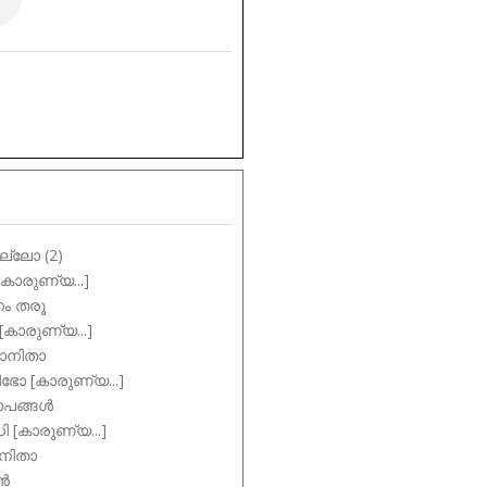
്ലോ (2)
കാരുണ്യ...]
ം തരൂ
കാരുണ്യ...]
ാനിതാ
ഭോ [കാരുണ്യ...]
ാപങ്ങൾ
ി [കാരുണ്യ...]
നിതാ
ാൻ