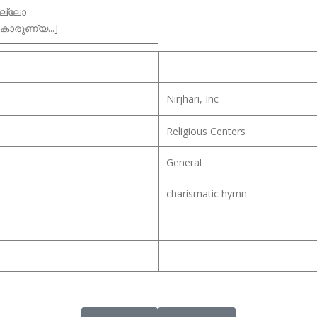
ണല്ലോ
കാരുണ്യ...]
Nirjhari, Inc
Religious Centers
General
charismatic hymn