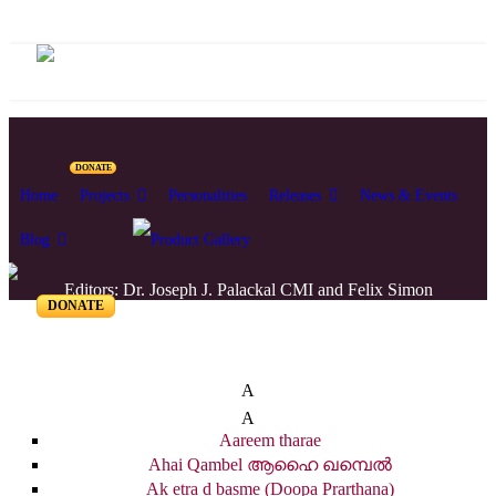
DONATE
Home
Projects
Personalities
Releases
News & Events
Blog
Editors: Dr. Joseph J. Palackal CMI and Felix Simon
DONATE
List of Syriac Chants
A
A
Aareem tharae
Ahai Qambel ആഹൈ ഖമ്പെൽ
Ak etra d basme (Doopa Prarthana)