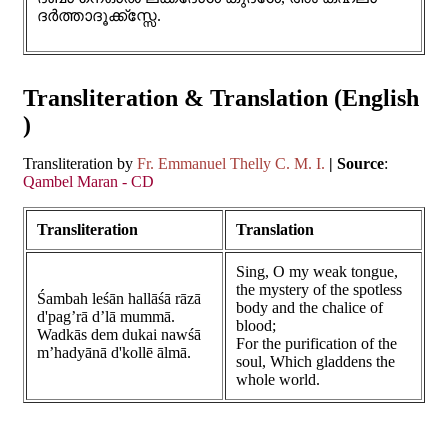
ദർത്താദൂക്ക്സ്സേ.
Transliteration & Translation (English
)
Transliteration by
Fr. Emmanuel Thelly C. M. I.
| Source
:
Qambel Maran - CD
Transliteration
Translation
Sing, O my weak tongue,
the mystery of the spotless
Śambah leśān hallāśā rāzā
body and the chalice of
d'pag’rā d’lā mummā.
blood;
Wadkās dem dukai nawśā
For the purification of the
m’hadyānā d'kollē ālmā.
soul, Which gladdens the
whole world.