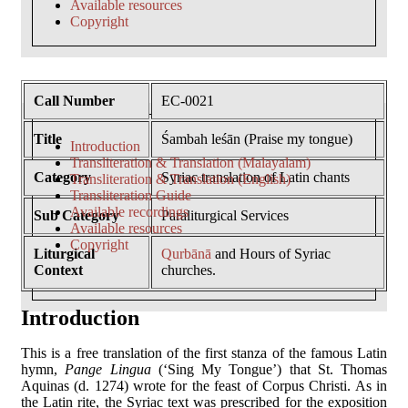
Available resources
Copyright
Call Number
EC-0021
Title
Śambah leśān (Praise my tongue)
Introduction
Transliteration & Translation (Malayalam)
Category
Syriac translation of Latin chants
Transliteration & Translation (English)
Transliteration Guide
Available recordings
Sub Category
Paraliturgical Services
Available resources
Copyright
Liturgical
Qurbānā
and Hours of Syriac
Context
churches.
Introduction
This is a free translation of the first stanza of the famous Latin
hymn,
Pange Lingua
(‘Sing My Tongue’) that St. Thomas
Aquinas (d. 1274) wrote for the feast of Corpus Christi. As in
the Latin rite, the Syriac text was prescribed for the exposition