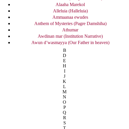
Alaaha Marekol
Alleluia (Halleluia)
Ammaanaa ewudes
Anthem of Mysteries (Pagre Damshiha)
Athumar
Awdinan mar (Institution Narrative)
Awun d’wasmayya (Our Father in heaven)
B
D
E
H
I
J
K
L
M
N
O
P
Q
R
S
T