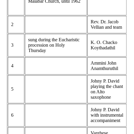
Malabar Church, until 1962
Rev. Dr. Jacob
2
V
Vellian and team
sung during the Eucharistic
K. O. Chacko
3
procession on Holy
V
Koythadathil
Thursday
Ammini John
4
V
Anamthuruthil
Johny P. David
playing the chant
5
V
on Alto
saxophone
Johny P. David
6
with instrumental
V
accompaniment
Varghese