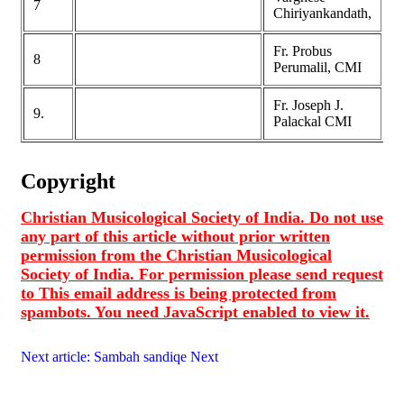
7
V
Chiriyankandath,
Fr. Probus
8
V
Perumalil, CMI
Fr. Joseph J.
9.
V
Palackal CMI
Copyright
Christian Musicological Society of India. Do not use
any part of this article without prior written
permission from the Christian Musicological
Society of India. For permission please send request
to
This email address is being protected from
spambots. You need JavaScript enabled to view it.
Next article: Sambah sandiqe
Next