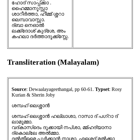
ഹോദ് സാപ്പ്ക്കാ .
ഹൈമ്മാനൂസ്സാ
ശാറീർത്താ, ഹീമ്മ് ശ്ശറാ
ലെമ്പാവാസ്സാ.
ദ്ബാ നെഓൽ
ലക്ക്ദോശ് കുദ്ശേ, അം
കഹലാ ദർത്താദൂക്ക്സ്സേ.
Transliteration (Malayalam)
Source
: Dewaalayageethangal, pp 60-61.
Typset
: Rosy
Kurian & Sherin Joby
ശമ്പഹ് ലെശ്ശാൻ
ശമ്പഹ് ലെശ്ശാൻ ഹല്ലാശാ, റാസാ ദ് പഗ്റാ ദ്
ലാമൂമ്മാ.
വദ്കാസ്ദെം ദൂക്കായി നപ്‌ശാ, മ്മ്ഹദ്യാനാ
ദ്കൊല്ലേ അൽമ്മാ.
ദൽതീമൈ പുർക്കാൻ നാശാ, എശ്ശെദ് മൽക്കാ