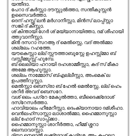
യന്തീദാ.
പേറാ ദ് കർസ്സാ ദൗസ്സുൽത്താ, സന്തീകൂസ്സൻ
ഉസൈവർത്താ.
ദെന് ഹസ്സ് ലൻ മർഗാനീസ്സാ, മിൻസ് ലാപ്പ്സ്സാ
സങ്കി ദ് കീസ്സാ.
ശ് കിന്തായി ഗേർ ശ് മയ്യാനായിത്താ, ദമ് ശീഹായി
ത്തുവാനീസ്സാ.
മിൻ ദസറാ സറആ ദ് മെൽസ്സെ, വദ് അൽമ്മാ
ശല്ലേം റഹത്തേ.
യൗകെസ്സാ ല്ല് സ്സൗത്താബൂസ്സേ ഉഹസ്സ്മ്മാ ബ്
വസ്സീമ്മൂസ്സ് ഹൂമ്പേ.
ബ് ലെലിയാ ഹറായി ദഹശാമ്മീസ്സാ, കദ് സ് മീകാ
അമ്മേ ആഹൂസ്സാ.
ശല്ലം നാമ്മോസ് ബ്എല്ലീസ്സാ, അംമെക് ല
ഉപത്തീറൂസ്സാ.
മെൽസ്സാ ബെസ്രാ ബ് ഹേൽ മെൽസ്സേ, ല്ല് ഹെം
ശറീർ അവദ് ബെസറേ.
വശ് ലെം പഗ്റേ മേകുൽത്താ, ബീദൈക്ക്ദോശ്
ദസ്റേസർത്താ.
ഹാവിയാലം ഹീമേറീസ്സാ, ദെംക്യാനായാ ദമ്ശീഹാ.
വെൻലഹ്സാസ്സാ ലാശാൽമ്മാ, ഹൈമ്മാനൂസ്സാ
ല്ല് ഹോദ് സാപ്പ്ക്കാ .
ഹൈമ്മാനൂസ്സാ ശാറീർത്താ, ഹീമ്മ് ശ്ശറാ
ലെമ്പാവാസ്സാ.
ദ്ബാ നെഓൽ ലക്ക്ദോശ് കുദ്ശേ, അം കഹലാ