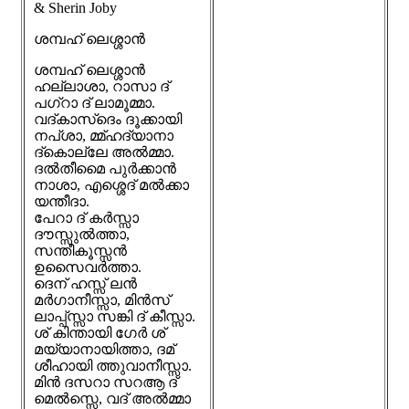
& Sherin Joby
ശമ്പഹ് ലെശ്ശാൻ
ശമ്പഹ് ലെശ്ശാൻ
ഹല്ലാശാ, റാസാ ദ്
പഗ്റാ ദ് ലാമൂമ്മാ.
വദ്കാസ്ദെം ദൂക്കായി
നപ്‌ശാ, മ്മ്ഹദ്യാനാ
ദ്കൊല്ലേ അൽമ്മാ.
ദൽതീമൈ പുർക്കാൻ
നാശാ, എശ്ശെദ് മൽക്കാ
യന്തീദാ.
പേറാ ദ് കർസ്സാ
ദൗസ്സുൽത്താ,
സന്തീകൂസ്സൻ
ഉസൈവർത്താ.
ദെന് ഹസ്സ് ലൻ
മർഗാനീസ്സാ, മിൻസ്
ലാപ്പ്സ്സാ സങ്കി ദ് കീസ്സാ.
ശ് കിന്തായി ഗേർ ശ്
മയ്യാനായിത്താ, ദമ്
ശീഹായി ത്തുവാനീസ്സാ.
മിൻ ദസറാ സറആ ദ്
മെൽസ്സെ, വദ് അൽമ്മാ