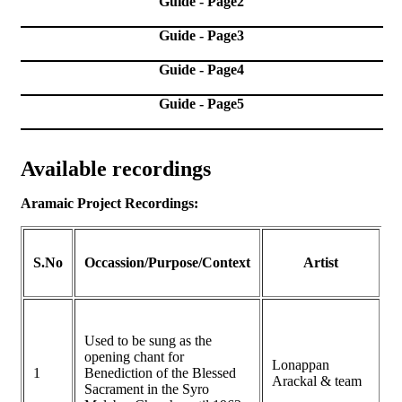
Guide - Page2
Guide - Page3
Guide - Page4
Guide - Page5
Available recordings
Aramaic Project Recordings:
Y
S.No
Occassion/Purpose/Context
Artist
Used to be sung as the
opening chant for
Lonappan
1
Benediction of the Blessed
V
Arackal & team
Sacrament in the Syro