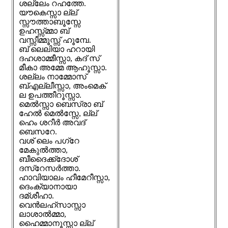
ശല്ലേം റഹത്തേ.
യൗകെസ്സാ ല്ല്
സ്സൗത്താബൂസ്സേ
ഉഹസ്സ്മ്മാ ബ്
വസ്സീമ്മൂസ്സ് ഹൂമ്പേ.
ബ് ലെലിയാ ഹറായി
ദഹശാമ്മീസ്സാ, കദ് സ്
മീകാ അമ്മേ ആഹൂസ്സാ.
ശല്ലം നാമ്മോസ്
ബ്എല്ലീസ്സാ, അംമെക്
ല ഉപത്തീറൂസ്സാ.
മെൽസ്സാ ബെസ്രാ ബ്
ഹേൽ മെൽസ്സേ, ല്ല്
ഹെം ശറീർ അവദ്
ബെസറേ.
വശ് ലെം പഗ്റേ
മേകുൽത്താ,
ബീദൈക്ക്ദോശ്
ദസ്റേസർത്താ.
ഹാവിയാലം ഹീമേറീസ്സാ,
ദെംക്യാനായാ
ദമ്ശീഹാ.
വെൻലഹ്സാസ്സാ
ലാശാൽമ്മാ,
ഹൈമ്മാനൂസ്സാ ല്ല്