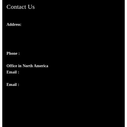
Contact Us
Address:
Josef Ross, I st Floor,
Peter's Enclave, Opp. Kairali Apts
Panampilly Nagar, Kochi , Kerala, India - 682036
Phone :
+91 9446514981 | +91 8281393984
Office in North America
Email :
info@thecmsindia.org
Email :
library@thecmsindia.org