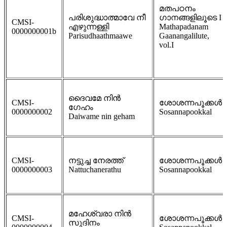
മതപഠനം
പരിശുദ്ധാത്മാവേ നീ
ഗാനങ്ങളിലൂടെ I
CMSI-
എഴുന്നള്ളി
Mathapadanam
0000000001b
Parisudhaathmaawe
Gaanangalilute,
vol.I
ദൈവമേ നിന്‍
CMSI-
ശോശന്നപൂക്കള്‍
ഗേഹം
0000000002
Sosannapookkal
Daiwame nin geham
CMSI-
നട്ടുച്ച നേരത്ത്
ശോശന്നപൂക്കള്‍
0000000003
Nattuchanerathu
Sosannapookkal
മഹേശ്വരാ നിന്‍
CMSI-
ശോശന്നപൂക്കള്‍
സുദിനം