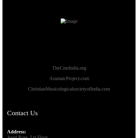
TheCmsIndia.org
AramaicProject.com
ChristianMusicologicalsocietyofIndia.com
Contact Us
Address:
Josef Ross, I st Floor,