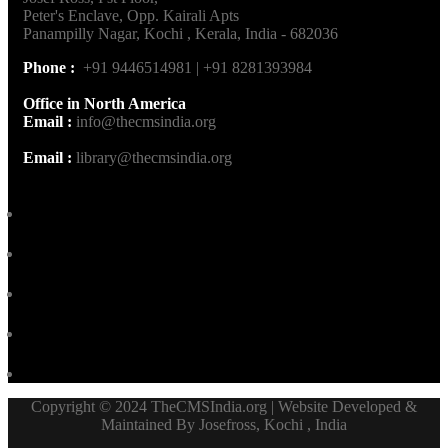
Peter's Enclave, Opp. Kairali Apts
Panampilly Nagar, Kochi , Kerala, India - 682036
Phone :
+91 9446514981 | +91 8281393984
Office in North America
Email :
info@thecmsindia.org
Email :
library@thecmsindia.org
Copyright © 2024 TheCMSIndia.org | Website Developed &
Maintained By Josefross, Kochi , India