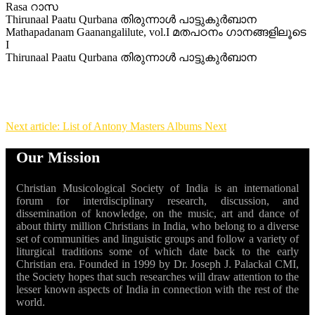
Rasa റാസ
Thirunaal Paatu Qurbana തിരുന്നാള്‍ പാട്ടുകുര്‍ബാന
Mathapadanam Gaanangalilute, vol.I മതപഠനം ഗാനങ്ങളിലൂടെ
I
Thirunaal Paatu Qurbana തിരുന്നാള്‍ പാട്ടുകുര്‍ബാന
Next article: List of Antony Masters Albums
Next
Our Mission
Christian Musicological Society of India is an international
forum for interdisciplinary research, discussion, and
dissemination of knowledge, on the music, art and dance of
about thirty million Christians in India, who belong to a diverse
set of communities and linguistic groups and follow a variety of
liturgical traditions some of which date back to the early
Christian era. Founded in 1999 by Dr. Joseph J. Palackal CMI,
the Society hopes that such researches will draw attention to the
lesser known aspects of India in connection with the rest of the
world.