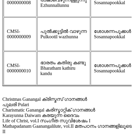
0000000008
Sosannapookkal
Ezhunnallunnu
CMSI-
പുല്‍ക്കൂട്ടില്‍ വാഴുന്ന
ശോശന്നപൂക്കള്‍
0000000009
Pulkootil wazhunna
Sosannapookkal
ഭാരതം കതിരു കണ്ടു
CMSI-
ശോശന്നപൂക്കള്‍
Bharatham kathiru
0000000010
Sosannapookkal
kandu
Christmas Ganangal ക്രിസ്മസ് ഗാനങ്ങള്‍
പുലരി Pulari
Charismatic Ganangal കരിസ്മാറ്റിക് ഗാനങ്ങള്‍
Karayunna Daiwam കരയുന്ന ദൈവം
Life of Christ, vol.I സംഗീത സുവിശേഷം I
Mathapadanam Gaanangalilute, vol.II മതപഠനം ഗാനങ്ങളിലൂടെ
II