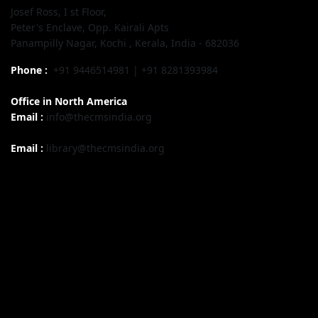
Josef Ross, I st Floor,
Peter's Enclave, Opp. Kairali Apts
Panampilly Nagar, Kochi , Kerala, India - 682036
Phone :
+91 9446514981 | +91 8281393984
Office in North America
Email :
info@thecmsindia.org
Email :
library@thecmsindia.org