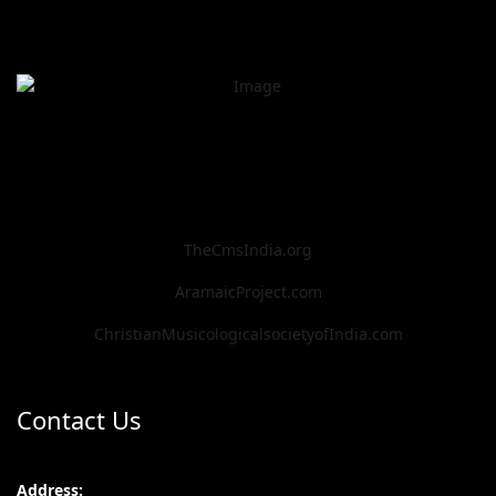
TheCmsIndia.org
AramaicProject.com
ChristianMusicologicalsocietyofIndia.com
Contact Us
Address: