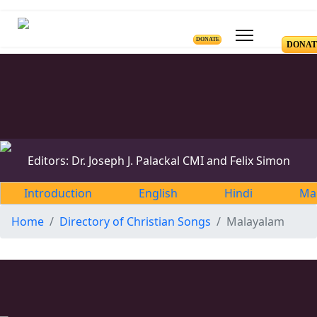
DONATE
DONAT
Editors: Dr. Joseph J. Palackal CMI and Felix Simon
Introduction
English
Hindi
Ma
Home
Directory of Christian Songs
Malayalam