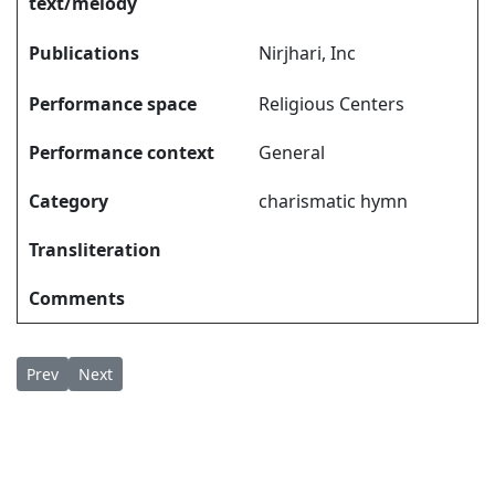
text/melody
Publications
Nirjhari, Inc
Performance space
Religious Centers
Performance context
General
Category
charismatic hymn
Transliteration
Comments
Previous article: Jayaghoshitha ജയഘോഷിത
Next article: Jayamariyambike ജയമരിയാംബികേ
Prev
Next