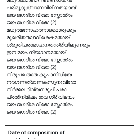
മധുരിതമാം മണിവീണയതിൻ
പരിമൃദുക്വാണവിലീനതയായ്
ജയ ജഗദീശ വിഭോ സ്തോത്രം
ജയ ജഗദീശ വിഭോ (2)
മധുരമനോഹരനാദമൊരുക്കും
മുഖരിതതാളവിശേഷമതായ്
ശ്രുതിപരമോഹനതന്ത്രിയിലുണരും
ഇമ്പമയം നിജഗാനമതായ്
ജയ ജഗദീശ വിഭോ സ്തോത്രം
ജയ ജഗദീശ വിഭോ (2)
നിരുപമ താത കൃപാനിധിയേ
നരഗണത്രാണകസൂനുവിഭോ
നിർമ്മല ദിവ്യനരൂപി പരാ
പ്രതിനിമിഷം തവ ശ്രീവിജയം
ജയ ജഗദീശ വിഭോ സ്തോത്രം
ജയ ജഗദീശ വിഭോ (2)
Date of composition of