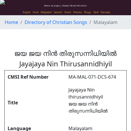
Editors: Dr. Joseph J. Palackal CMI and Felix Simon
English
Hindi
Malayalam
Sanskrit
Greek
Hebrew
Telugu
Tamil
Kannada
Home
Directory of Christian Songs
Malayalam
ജയ ജയ നിൻ തിരുസന്നിധിയിൽ
Jayajaya Nin Thirusannidhiyil
CMSI Ref Number
MA-MAL-071-DCS-674
Jayajaya Nin
thirusannidhiyil
Title
ജയ ജയ നിൻ
തിരുസന്നിധിയിൽ
Language
Malayalam