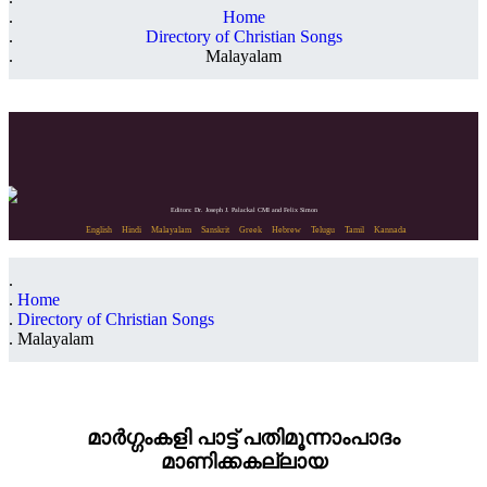
Home
Directory of Christian Songs
Malayalam
Editors: Dr. Joseph J. Palackal CMI and Felix Simon
English
Hindi
Malayalam
Sanskrit
Greek
Hebrew
Telugu
Tamil
Kannada
Home
Directory of Christian Songs
Malayalam
മാർഗ്ഗംകളി പാട്ട് പതിമൂന്നാംപാദം
മാണിക്കകല്ലായ