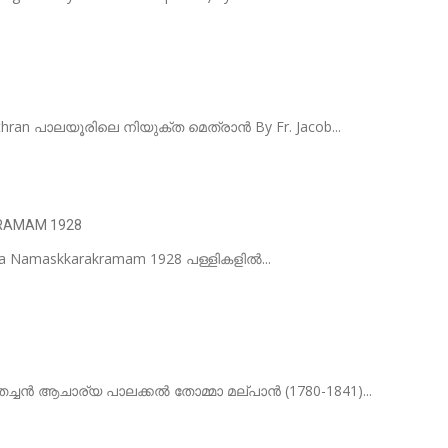
ethran പാലയൂരിലെ നിയുക്ത മെത്രാൻ By Fr. Jacob...
RAMAM 1928
thaya Namaskkarakramam 1928 പള്ളികളിൽ...
ുറത്തച്ചൻ ആചാര്യ പാലക്കൽ തോമ്മാ മല്പാൻ (1780-1841)...