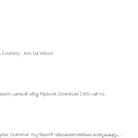
ourtesy - Ann Lia Wilson
am) പണ്ടാരി ശീശ്മ Flipbook Download CMSI call no...
in Syriac Grammar സുറിയാനി വ്യാകരണത്തിലെ മാതൃകകളും,...