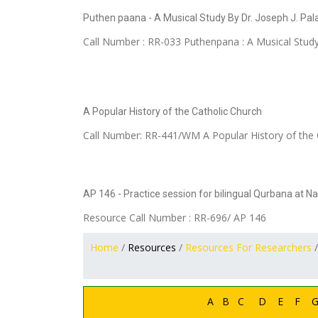
Puthen paana - A Musical Study By Dr. Joseph J. Pal
Call Number : RR-033 Puthenpana : A Musical St
A Popular History of the Catholic Church
Call Number: RR-441/WM A Popular History of the Ca
AP 146 - Practice session for bilingual Qurbana at N
Resource Call Number : RR-696/ AP 146
Home
/
Resources
/
Resources For Researchers
/
A
B
C
D
E
F