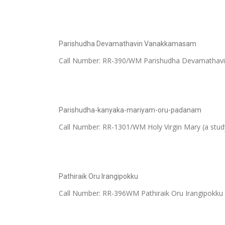
Parishudha Devamathavin Vanakkamasam
Call Number: RR-390/WM Parishudha Devamatha
Parishudha-kanyaka-mariyam-oru-padanam
Call Number: RR-1301/WM Holy Virgin Mary (a stu
Pathiraik Oru Irangipokku
Call Number: RR-396WM Pathiraik Oru Irangipokku പ