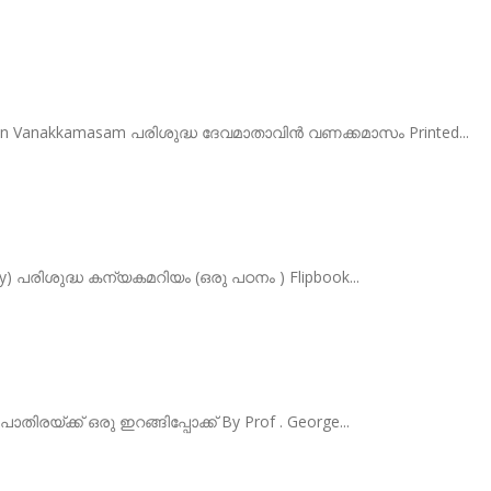
vin Vanakkamasam പരിശുദ്ധ ദേവമാതാവിൻ വണക്കമാസം Printed...
dy) പരിശുദ്ധ കന്യകമറിയം (ഒരു പഠനം ) Flipbook...
ാതിരയ്ക്ക് ഒരു ഇറങ്ങിപ്പോക്ക് By Prof . George...