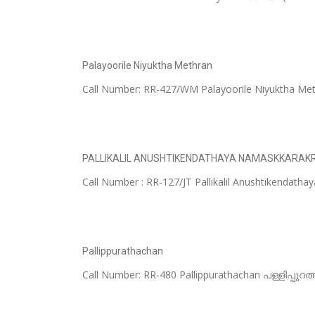
Palayoorile Niyuktha Methran
Call Number: RR-427/WM Palayoorile Niyuktha M
PALLIKALIL ANUSHTIKENDATHAYA NAMASKKARAK
Call Number : RR-127/JT Pallikalil Anushtikenda
Pallippurathachan
Call Number: RR-480 Pallippurathachan പള്ളിപ്പ