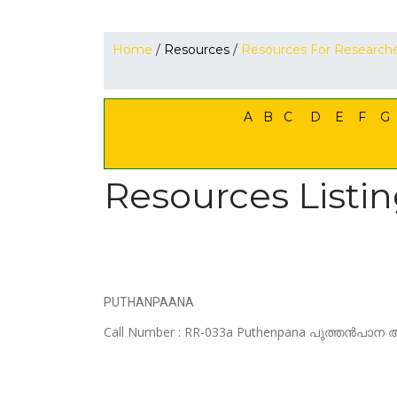
Home
/
Resources
/
Resources For Research
A
B
C
D
E
F
G
Resources Listin
PUTHANPAANA
Call Number : RR-033a Puthenpana പുത്തൻപാന അഥ