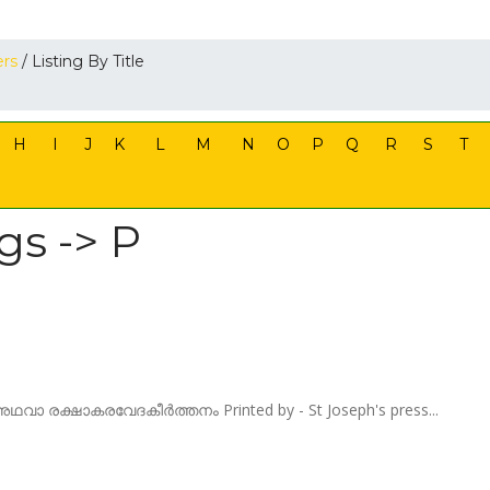
ers
/ Listing By Title
H
I
J
K
L
M
N
O
P
Q
R
S
T
gs -> P
വാ രക്ഷാകരവേദകീർത്തനം Printed by - St Joseph's press...