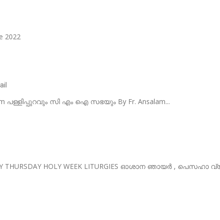
ce 2022
ail
yum പള്ളിപ്പുറവും സി എം ഐ സഭയും By Fr. Ansalam...
NDY THURSDAY HOLY WEEK LITURGIES ഓശാന ഞായർ , പെസഹാ വ്യാ