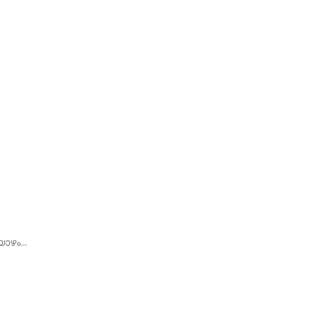
ഴം...