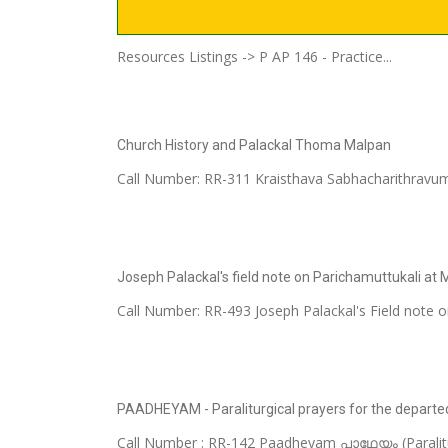
Resources Listings -> P AP 146 - Practice...
Church History and Palackal Thoma Malpan
Call Number: RR-311 Kraisthava Sabhacharithra
Joseph Palackal's field note on Parichamuttukali at
Call Number: RR-493 Joseph Palackal's Field note o
PAADHEYAM - Paraliturgical prayers for the departe
Call Number : RR-142 Paadheyam പാഥേയം (Paraliturgi