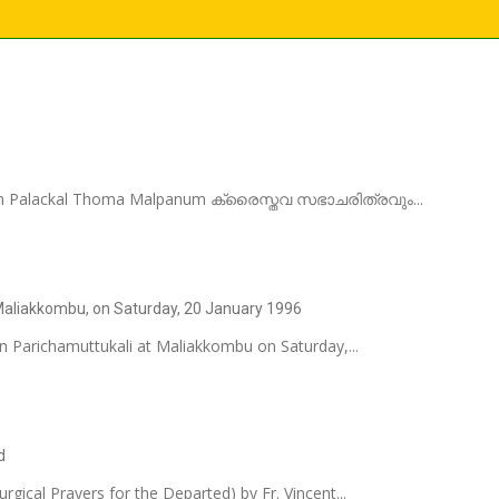
vum Palackal Thoma Malpanum ക്രൈസ്തവ സഭാചരിത്രവും...
 Maliakkombu, on Saturday, 20 January 1996
n Parichamuttukali at Maliakkombu on Saturday,...
d
cal Prayers for the Departed) by Fr. Vincent...