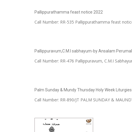
Pallippurathamma feast notice 2022
Call Number: RR-535 Pallippurathamma feast noti
Pallippuravum,C.M.I sabhayum-by Ansalam Perumal
Call Number: RR-476 Pallippuravum, C.M.I Sabha
Palm Sunday & Mundy Thursday Holy Week Liturgies
Call Number: RR-890/JT PALM SUNDAY & MAU