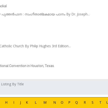
ackal
udy പുത്തൻപാന : സംഗീതാത്‌മകമായ പഠനം By Dr. Joseph...
tholic Church By Philip Hughes 3rd Edition...
ational Convention in Houston, Texas.
 Listing By Title
G
H
I
J
K
L
M
N
O
P
Q
R
S
T