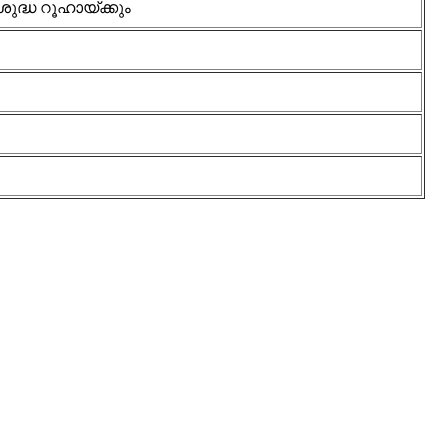
ുദ്ധ റൂഹായ്ക്കും