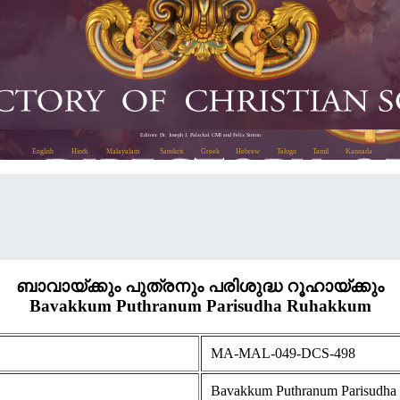
Editors: Dr. Joseph J. Palackal CMI and Felix Simon
English
Hindi
Malayalam
Sanskrit
Greek
Hebrew
Telugu
Tamil
Kannada
ബാവായ്ക്കും പുത്രനും പരിശുദ്ധ റൂഹായ്ക്കും
Bavakkum Puthranum Parisudha Ruhakkum
MA-MAL-049-DCS-498
Bavakkum Puthranum Parisudh