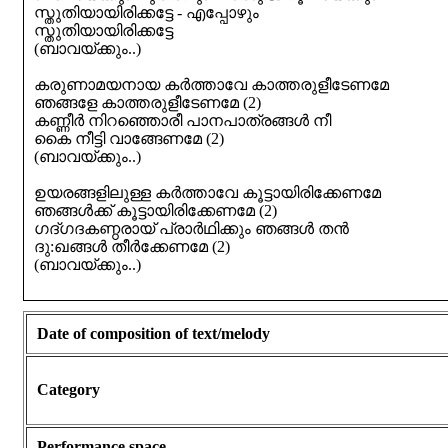
സ്തുതിയായിരിക്കട്ടേ - എപ്പോഴും
സ്തുതിയായിരിക്കട്ടേ
(ബാവയ്ക്കും..)
കരുണാമയനായ കർത്താവേ കാത്തരുളീടേണമേ
ഞങ്ങളേ കാത്തരുളീടേണമേ (2)
കണ്ണീ‍ർ നിറഞ്ഞൊരീ പാനപാത്രങ്ങൾ നീ
കൈ നീട്ടി വാങ്ങേണമേ (2)
(ബാവയ്ക്കും..)
ഉയരങ്ങളിലുള്ള കർത്താവേ കൂട്ടായിരിക്കേണമേ
ഞങ്ങൾക്ക് കൂട്ടായിരിക്കേണമേ (2)
ഗദ്ഗദകണ്ഠരായ് പ്രാർഥിക്കും ഞങ്ങൾ തൻ
ദു:ഖങ്ങൾ തീർക്കേണമേ (2)
(ബാവയ്ക്കും..)
Date of composition of text/melody
Category
Performance space