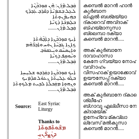
ܩܲܒܸܠ ܡܵܪܲܢ: ܗܵܢ ܩܘ݂ܪܒܵܢܵܐ
കമ്പെൽ മാറൻ ഹാൻ
ܠܥܹܠ ܒܲܫܡܲܝܵܐ ܕܩܵܪܸܒ݂ ܥܲܒ݂ܕܵܟ
കുർബാന
ܒܗܲܝܡܵܢܘܼܬܵܐ
ല്ഏൽ ബശ്‌മയ്യാ
ܒܠܸܡܒܵܐ ܕܿܟܝܵܐ
ദ്‌കാറെവ് അവ്‌ദാക്
.......ܩܲܒܸܠ ܡܵܪܲܢ
ബ്‌ഹയ്മാനൂസാ
ബ്‌ലെമ്പാ ദക്‌യാ
ܐܲܝܟ ܩܘܼܪܒܵܢܹܐ ܕܐܲܒ݂ܵܗܵܬܵܐ
കമ്പെൽ മാറൻ.....
ܟܹܐܢܹܐ ܓܒ݂ܲܝܵܐ ܢܘܿܚ ܘܐܲܒ݂ܪܵܗܵܡ
ܘܐܝܼܣܚܵܩ ܘܝܲܥܩܘܿܒ݂
അക് കുർബാനേ
ܘܝܵܘܣܹܦ ܕܲܟܝܵܐ
ദാവാഹാസാ
.......ܩܲܒܸܠ ܡܵܪܲܢ
കേനേ ഗ്‌വയ്യാ നോഹ്
വവ്റാഹം
ܐܲܝܟ ܩܘܼܪܒܵܢܹܐ ܕܩܲܪܸܒ݂ܘ ܫܠܝܼܚܹܐ
വിസഹാക് ഉയാക്കോവ്
ܒܓܵܘ ܥܸܠܝܼܬܵܐ ܢܸܥܘܿܠ ܩܕܵܡܲܝܟ
ഉയൗസേപ്പ് ദക്‌യാ
ܘܢܸܗܘܸܐ ܡܩܲܒܠܵܐ ܠܒܹܝܬ ܡܲܠܟܘܼܬܵܐ
കമ്പെൽ മാറൻ.....
.......ܩܲܒܸܠ ܡܵܪܲܢ
അക് കുർബാനേ ദ്കാറെ
ശ്ലീഹേ
East Syriac
ബ്‌ഗാവൂ എല്ലീസാ നേ
Source:
Liturgy
ക്‌ദാമയ്ക്
ഉനേഹ്‌വേ മ്‌കവ്‌ലാ
Thanks to
ല്‌വേസ് മൽകൂസാ
ܡܫܵܘܬܵܦܘܼܬܵܐ
കമ്പെൽ മാറൻ.....
ܕܢܲܨܪܵܢܝܼ