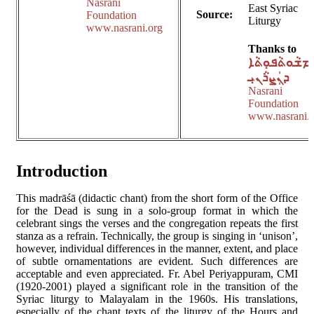
Nasrani
East Syriac
Source:
Foundation
Liturgy
www.nasrani.org
Thanks to
ܡܫܵܘܬܵܦܘܼܬܵܐ
ܕܢܲܨܪܵܢܝܼ
Nasrani
Foundation
www.nasrani.
Introduction
This madrāśā (didactic chant) from the short form of the Office
for the Dead is sung in a solo-group format in which the
celebrant sings the verses and the congregation repeats the first
stanza as a refrain. Technically, the group is singing in ‘unison’,
however, individual differences in the manner, extent, and place
of subtle ornamentations are evident. Such differences are
acceptable and even appreciated. Fr. Abel Periyappuram, CMI
(1920-2001) played a significant role in the transition of the
Syriac liturgy to Malayalam in the 1960s. His translations,
especially of the chant texts of the liturgy of the Hours and