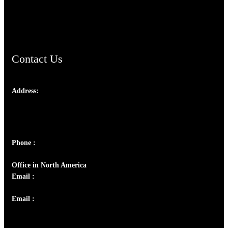
ChristianMusicologicalsocietyofIndia.com
Contact Us
Address:
Josef Ross, I st Floor,
Peter's Enclave, Opp. Kairali Apts
Panampilly Nagar, Kochi , Kerala, India - 682036
Phone :
+91 9446514981 | +91 8281393984
Office in North America
Email :
info@thecmsindia.org
Email :
library@thecmsindia.org