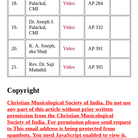
18.
Palackal,
Video
AP 284
CMI
Dr. Joseph J.
19.
Palackal,
Video
AP 332
CMI
K. A. Joseph,
20.
Video
AP 391
aka Shaji
Rev. Dr. Saji
21.
Video
AP 395
Mattathil
Copyright
Christian Musicological Society of India. Do not use
any part of this article without prior written
permission from the Christian Musicological
Society of India. For permission please send request
to
This email address is being protected from
spambots. You need JavaScript enabled to view it.