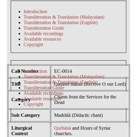
Introduction
Transliteration & Translation (Malayalam)
Transliteration & Translation (English)
Transliteration Guide
Available recordings
Available resources
Copyright
Call Number
Introduction
EC-0014
Transliteration & Translation (Malayalam)
Transliteration & Translation (English)
Title
Qambel māran (Receive O our Lord)
Transliteration Guide
Available recordings
Chants from the Services for the
Available resources
Category
Dead
Copyright
Sub Category
Madrāśā (Didactic chant)
Liturgical
Qurbānā
and Hours of Syriac
Context
churches.