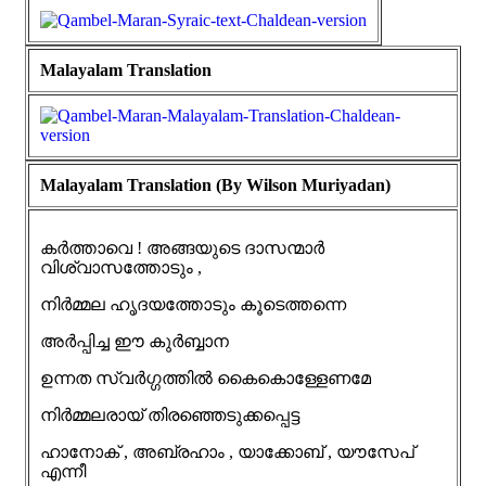
Malayalam Translation
Malayalam Translation (By Wilson Muriyadan)
കർത്താവെ ! അങ്ങയുടെ ദാസന്മാർ
വിശ്വാസത്തോടും ,
നിർമ്മല ഹൃദയത്തോടും കൂടെത്തന്നെ
അർപ്പിച്ച ഈ കുർബ്ബാന
ഉന്നത സ്വർഗ്ഗത്തിൽ കൈകൊള്ളേണമേ
നിർമ്മലരായ് തിരഞ്ഞെടുക്കപ്പെട്ട
ഹാനോക് , അബ്രഹാം , യാക്കോബ് , യൗസേപ്
എന്നീ