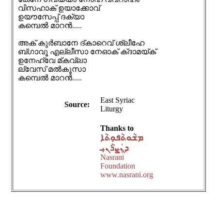
വിസഹാക് ഉയാക്കോവ്
ഉയൗസേപ്പ് ദക്‌യാ
കമ്പെൽ മാറൻ.....
അക് കുർബാനേ ദ്കാറെവ് ശ്ലീഹേ
ബ്‌ഗാവൂ എല്ലീസാ നേഓക് ക്‌ദാമയ്ക്
ഉനേഹ്‌വേ മ്‌കവ്‌ലാ
ല്‌വേസ് മൽകൂസാ
കമ്പെൽ മാറൻ.....
East Syriac
Source:
Liturgy
Thanks to
ܡܫܵܘܬܵܦܘܼܬܵܐ
ܕܢܲܨܪܵܢܝܼ
Nasrani
Foundation
www.nasrani.org