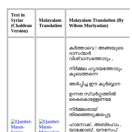
Text in
Syriac
Malayalam
Malayalam Translation (By
(Chaldean
Translation
Wilson Muriyadan)
Version)
കർത്താവെ ! അങ്ങയുടെ
ദാസന്മാർ
വിശ്വാസത്തോടും ,
നിർമ്മല ഹൃദയത്തോടും
കൂടെത്തന്നെ
അർപ്പിച്ച ഈ കുർബ്ബാന
ഉന്നത സ്വർഗ്ഗത്തിൽ
കൈകൊള്ളേണമേ
നിർമ്മലരായ്
തിരഞ്ഞെടുക്കപ്പെട്ട
ഹാനോക് , അബ്രഹാം ,
യാക്കോബ് , യൗസേപ്