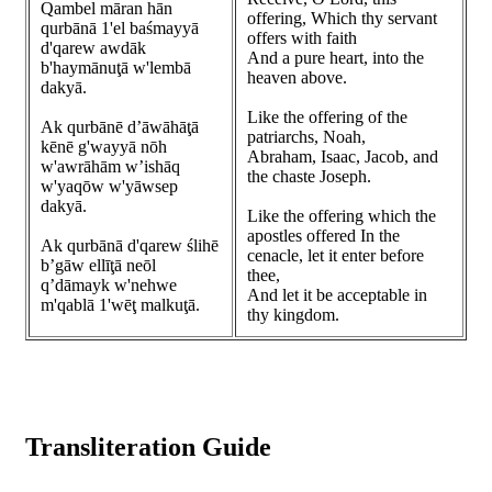
Qambel māran hān
offering, Which thy servant
qurbānā 1'el baśmayyā
offers with faith
d'qarew awdāk
And a pure heart, into the
b'haymānuţā w'lembā
heaven above.
dakyā.
Like the offering of the
Ak qurbānē d’āwāhāţā
patriarchs, Noah,
kēnē g'wayyā nōh
Abraham, Isaac, Jacob, and
w'awrāhām w’ishāq
the chaste Joseph.
w'yaqōw w'yāwsep
dakyā.
Like the offering which the
apostles offered In the
Ak qurbānā d'qarew ślihē
cenacle, let it enter before
b’gāw ellīţā neōl
thee,
q’dāmayk w'nehwe
And let it be acceptable in
m'qablā 1'wēţ malkuţā.
thy kingdom.
Transliteration Guide