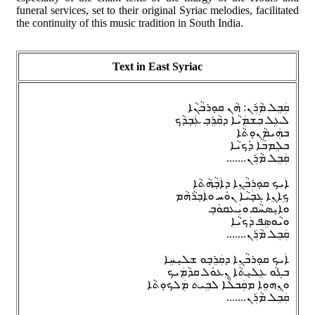
funeral services, set to their original Syriac melodies, facilitated
the continuity of this music tradition in South India.
Text in East Syriac
ܩܲܒܸܠ ܡܵܪܲܢ: ܗܵܢ ܩܘ݂ܪܒܵܢܵܐ
ܠܥܹܠ ܒܲܫܡܲܝܵܐ ܕܩܵܪܸܒ݂ ܥܲܒ݂ܕܵܟ
ܒܗܲܝܡܵܢܘܼܬܵܐ
ܒܠܸܡܒܵܐ ܕܿܟܝܵܐ
.......ܩܲܒܸܠ ܡܵܪܲܢ
ܐܲܝܟ ܩܘܼܪܒܵܢܹܐ ܕܐܲܒ݂ܵܗܵܬܵܐ
ܟܹܐܢܹܐ ܓܒ݂ܲܝܵܐ ܢܘܿܚ ܘܐܲܒ݂ܪܵܗܵܡ
ܘܐܝܼܣܚܵܩ ܘܝܲܥܩܘܿܒ݂
ܘܝܵܘܣܹܦ ܕܲܟܝܵܐ
.......ܩܲܒܸܠ ܡܵܪܲܢ
ܐܲܝܟ ܩܘܼܪܒܵܢܹܐ ܕܩܲܪܸܒ݂ܘ ܫܠܝܼܚܹܐ
ܒܓܵܘ ܥܸܠܝܼܬܵܐ ܢܸܥܘܿܠ ܩܕܵܡܲܝܟ
ܘܢܸܗܘܸܐ ܡܩܲܒܠܵܐ ܠܒܹܝܬ ܡܲܠܟܘܼܬܵܐ
.......ܩܲܒܸܠ ܡܵܪܲܢ