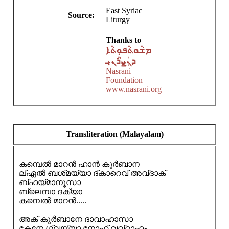
East Syriac
Source:
Liturgy
Thanks to
ܡܫܵܘܬܵܦܘܼܬܵܐ
ܕܢܲܨܪܵܢܝܼ
Nasrani
Foundation
www.nasrani.org
Transliteration (Malayalam)
കമ്പെൽ മാറൻ ഹാൻ കുർബാന
ല്ഏൽ ബശ്‌മയ്യാ ദ്‌കാറെവ് അവ്‌ദാക്
ബ്‌ഹയ്മാനൂസാ
ബ്‌ലെമ്പാ ദക്‌യാ
കമ്പെൽ മാറൻ.....
അക് കുർബാനേ ദാവാഹാസാ
കേനേ ഗ്‌വയ്യാ നോഹ് വവ്റാഹം