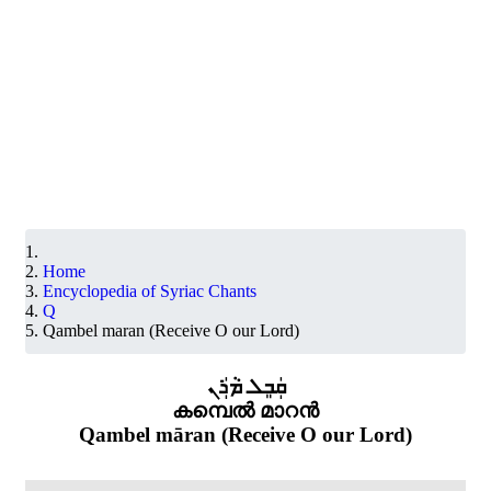
Home
Encyclopedia of Syriac Chants
Q
Qambel maran (Receive O our Lord)
ܩܲܒܸܠ ܡܵܪܲܢ
കമ്പെൽ മാറൻ
Qambel māran (Receive O our Lord)