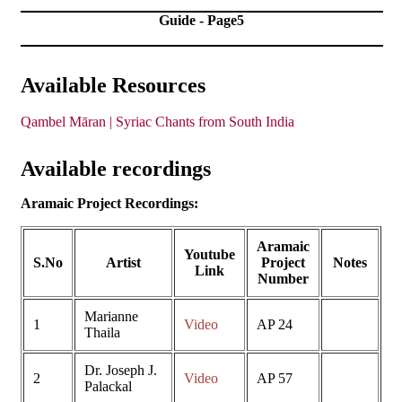
Guide - Page5
Available Resources
Qambel Māran | Syriac Chants from South India
Available recordings
Aramaic Project Recordings:
Aramaic
Youtube
S.No
Artist
Project
Notes
Link
Number
Marianne
1
Video
AP 24
Thaila
Dr. Joseph J.
2
Video
AP 57
Palackal