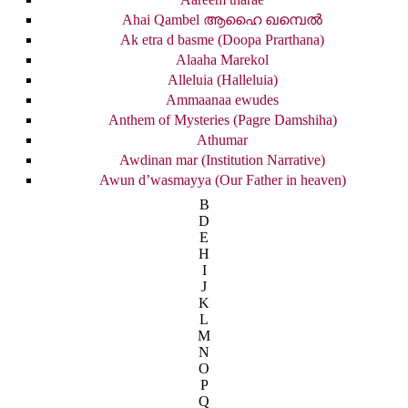
Ahai Qambel ആഹൈ ഖമ്പെൽ
Ak etra d basme (Doopa Prarthana)
Alaaha Marekol
Alleluia (Halleluia)
Ammaanaa ewudes
Anthem of Mysteries (Pagre Damshiha)
Athumar
Awdinan mar (Institution Narrative)
Awun d’wasmayya (Our Father in heaven)
B
D
E
H
I
J
K
L
M
N
O
P
Q