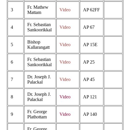
Fr. Mathew
3
Video
AP 62FF
Mattam
Fr. Sebastian
4
Video
AP 67
Sankoorikkal
Bishop
5
Video
AP 15E
Kallarangatt
Fr. Sebastian
6
Video
AP 25
Sankoorikkal
Dr. Joseph J.
7
Video
AP 45
Palackal
Dr. Joseph J.
8
Video
AP 121
Palackal
Fr. George
9
Video
AP 140
Plathottam
Fr. George