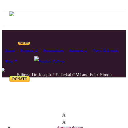
DONATE
Home
Projects
Personalities
Releases
News & Events
Blog
Editors: Dr. Joseph J. Palackal CMI and Felix Simon
DONATE
List of Syriac Chants
A
A
Aareem tharae