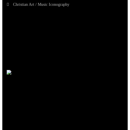
Christian Art / Music Iconography
TheCmsIndia.org
AramaicProject.com